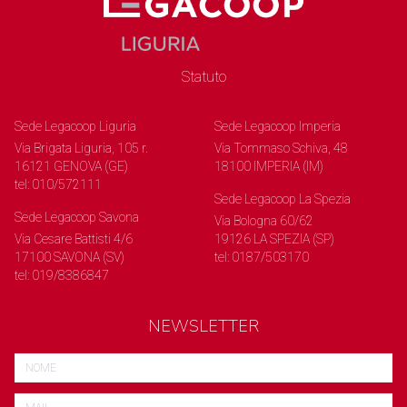
Statuto
Sede Legacoop Liguria
Sede Legacoop Imperia
Via Brigata Liguria, 105 r.
Via Tommaso Schiva, 48
16121 GENOVA (GE)
18100 IMPERIA (IM)
tel: 010/572111
Sede Legacoop La Spezia
Sede Legacoop Savona
Via Bologna 60/62
Via Cesare Battisti 4/6
19126 LA SPEZIA (SP)
17100 SAVONA (SV)
tel: 0187/503170
tel: 019/8386847
NEWSLETTER