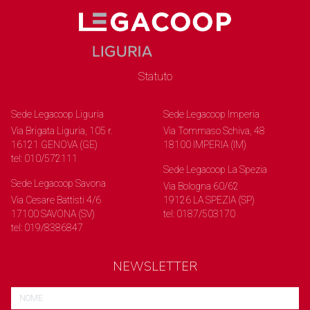
Statuto
Sede Legacoop Liguria
Sede Legacoop Imperia
Via Brigata Liguria, 105 r.
Via Tommaso Schiva, 48
16121 GENOVA (GE)
18100 IMPERIA (IM)
tel: 010/572111
Sede Legacoop La Spezia
Sede Legacoop Savona
Via Bologna 60/62
Via Cesare Battisti 4/6
19126 LA SPEZIA (SP)
17100 SAVONA (SV)
tel: 0187/503170
tel: 019/8386847
NEWSLETTER