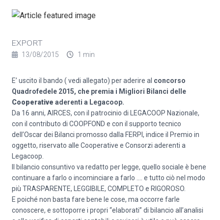
EXPORT
13/08/2015
1 min
E’ uscito il bando ( vedi allegato) per aderire al
concorso
Quadrofedele 2015, che premia i Migliori Bilanci delle
Cooperative
aderenti a Legacoop.
Da 16 anni, AIRCES, con il patrocinio di LEGACOOP Nazionale,
con il contributo di COOPFOND e con il supporto tecnico
dell’Oscar dei Bilanci promosso dalla FERPI, indice il Premio in
oggetto, riservato alle Cooperative e Consorzi aderenti a
Legacoop.
Il bilancio consuntivo va redatto per legge, quello sociale è bene
continuare a farlo o incominciare a farlo …. e tutto ciò nel modo
più TRASPARENTE, LEGGIBILE, COMPLETO e RIGOROSO.
E poiché non basta fare bene le cose, ma occorre farle
conoscere, e sottoporre i propri “elaborati” di bilancio all’analisi