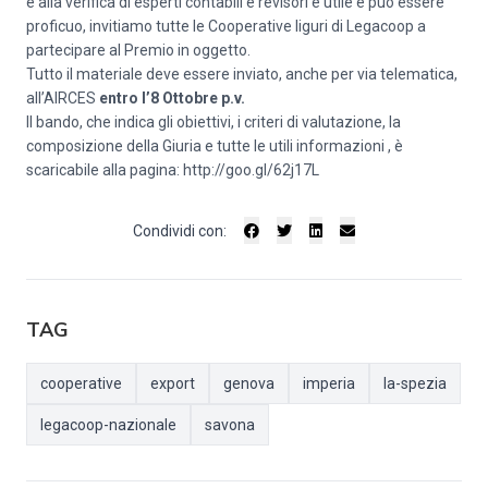
e alla verifica di esperti contabili e revisori è utile e può essere
proficuo, invitiamo tutte le Cooperative liguri di Legacoop a
partecipare al Premio in oggetto.
Tutto il materiale deve essere inviato, anche per via telematica,
all’AIRCES
entro l’8 Ottobre p.v.
Il bando, che indica gli obiettivi, i criteri di valutazione, la
composizione della Giuria e tutte le utili informazioni , è
scaricabile alla pagina:
http://goo.gl/62j17L
Condividi con:
TAG
cooperative
export
genova
imperia
la-spezia
legacoop-nazionale
savona