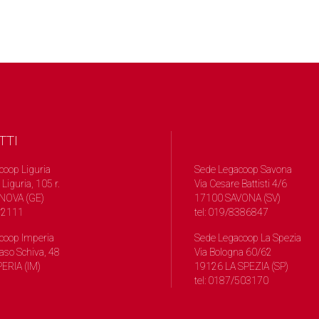
TTI
coop Liguria
Sede Legacoop Savona
 Liguria, 105 r.
Via Cesare Battisti 4/6
NOVA (GE)
17100 SAVONA (SV)
572111
tel: 019/8386847
coop Imperia
Sede Legacoop La Spezia
so Schiva, 48
Via Bologna 60/62
ERIA (IM)
19126 LA SPEZIA (SP)
tel: 0187/503170