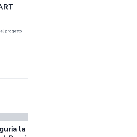
MART
del progetto
guria la