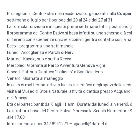
Proseguono i Centri Estivi non residenziali organizzati dalla
Cooper
settimane di luglio per il periodo dal 20 al 24 e dal 27 al 31.
La formula funziona e in queste prime settimane tutti i posti sono g
Il programma del Centro Estivo si basa infatti su uno schema già co
differenti con esperienze uniche e coinvolgenti a contatto con la na
Ecco il programma-tipo settimanale.
Lunedì: Accoglienza e Parchi di Nervi
Martedì: Kayak , sup e surf a Recco
Mercoledì: Giornata al Parco Avventura
Genova
Righi
Giovedì: Fattoria Didattica “Il ciliegio” a San Desiderio
Venerdì: Giornata al maneggio
In caso di mal tempo: attività ludico-scientifica negli spazi della sede
visita al Museo di Storia Naturale, attività didattica presso Acquario 
del Principe.
Età dei partecipanti: dai 6 agli 11 anni. Durata: dal lunedì al venerdì, 
La struttura-base del Centro Estivo è presso la Scuola Elementare S
alle 17.00.
Info e prenotazioni: 347.8941271 – sgianelli@dafnet.it