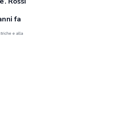
’. Rossi
anni fa
striche e alla