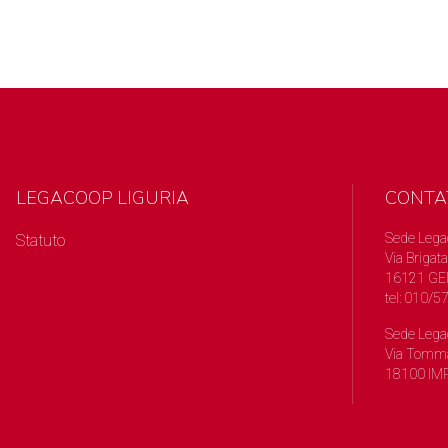
LEGACOOP LIGURIA
CONTA
Sede Lega
Statuto
Via Brigata
16121 GE
tel: 010/
Sede Lega
Via Tomma
18100 IMP