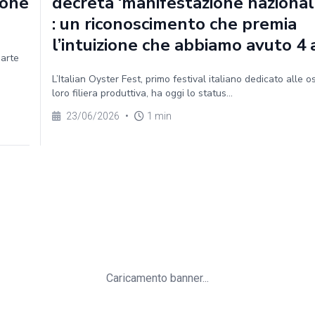
ione
decreta ‘manifestazione nazionale
: un riconoscimento che premia
l’intuizione che abbiamo avuto 4 
parte
L’Italian Oyster Fest, primo festival italiano dedicato alle o
loro filiera produttiva, ha oggi lo status...
23/06/2026
•
1 min
Caricamento banner...