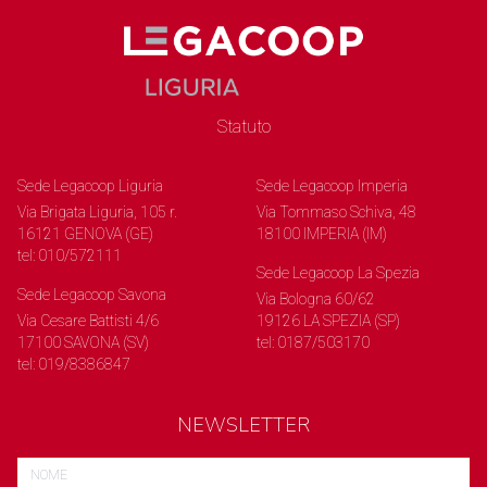
Statuto
Sede Legacoop Liguria
Sede Legacoop Imperia
Via Brigata Liguria, 105 r.
Via Tommaso Schiva, 48
16121 GENOVA (GE)
18100 IMPERIA (IM)
tel: 010/572111
Sede Legacoop La Spezia
Sede Legacoop Savona
Via Bologna 60/62
Via Cesare Battisti 4/6
19126 LA SPEZIA (SP)
17100 SAVONA (SV)
tel: 0187/503170
tel: 019/8386847
NEWSLETTER