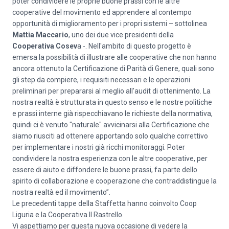
poter condividere le proprie buone prassi con le altre
cooperative del movimento ed apprendere al contempo
opportunità di miglioramento per i propri sistemi – sottolinea
Mattia Maccario
, uno dei due vice presidenti della
Cooperativa Cosev
a -. Nell'ambito di questo progetto è
emersa la possibilità di illustrare alle cooperative che non hanno
ancora ottenuto la Certificazione di Parità di Genere, quali sono
gli step da compiere, i requisiti necessari e le operazioni
preliminari per prepararsi al meglio all'audit di ottenimento. La
nostra realtà è strutturata in questo senso e le nostre politiche
e prassi interne già rispecchiavano le richieste della normativa,
quindi ci è venuto "naturale" avvicinarsi alla Certificazione che
siamo riusciti ad ottenere apportando solo qualche correttivo
per implementare i nostri già ricchi monitoraggi. Poter
condividere la nostra esperienza con le altre cooperative, per
essere di aiuto e diffondere le buone prassi, fa parte dello
spirito di collaborazione e cooperazione che contraddistingue la
nostra realtà ed il movimento”.
Le precedenti tappe della Staffetta hanno coinvolto Coop
Liguria e la Cooperativa Il Rastrello.
Vi aspettiamo per questa nuova occasione di vedere la