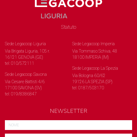
Statuto
Sede Legacoop Liguria
Sede Legacoop Imperia
Via Brigata Liguria, 105 r.
Via Tommaso Schiva, 48
16121 GENOVA (GE)
18100 IMPERIA (IM)
tel: 010/572111
Sede Legacoop La Spezia
Sede Legacoop Savona
Via Bologna 60/62
Via Cesare Battisti 4/6
19126 LA SPEZIA (SP)
17100 SAVONA (SV)
tel: 0187/503170
tel: 019/8386847
NEWSLETTER