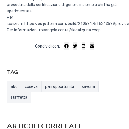
procedura della certificazione di genere insieme a chi l'ha già
sperimentata.
Per
iscrizioni:
https://eu.jotform.com/build/240584751624358#previe
Per informazioni:
rosangela.conte@legaliguria.coop
Condividi con:
TAG
abc
coseva
pari opportunità
savona
staffetta
ARTICOLI CORRELATI