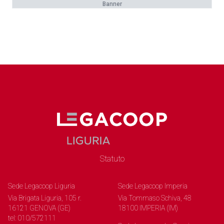
Banner
Statuto
Sede Legacoop Liguria
Sede Legacoop Imperia
Via Brigata Liguria, 105 r.
Via Tommaso Schiva, 48
16121 GENOVA (GE)
18100 IMPERIA (IM)
tel: 010/572111