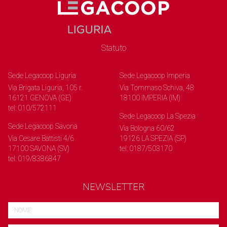
Statuto
Sede Legacoop Liguria
Sede Legacoop Imperia
Via Brigata Liguria, 105 r.
Via Tommaso Schiva, 48
16121 GENOVA (GE)
18100 IMPERIA (IM)
tel: 010/572111
Sede Legacoop La Spezia
Sede Legacoop Savona
Via Bologna 60/62
Via Cesare Battisti 4/6
19126 LA SPEZIA (SP)
17100 SAVONA (SV)
tel: 0187/503170
tel: 019/8386847
NEWSLETTER