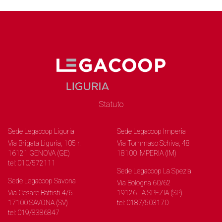
Statuto
Sede Legacoop Liguria
Sede Legacoop Imperia
Via Brigata Liguria, 105 r.
Via Tommaso Schiva, 48
16121 GENOVA (GE)
18100 IMPERIA (IM)
tel: 010/572111
Sede Legacoop La Spezia
Sede Legacoop Savona
Via Bologna 60/62
Via Cesare Battisti 4/6
19126 LA SPEZIA (SP)
17100 SAVONA (SV)
tel: 0187/503170
tel: 019/8386847