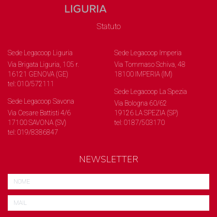
Statuto
Sede Legacoop Liguria
Sede Legacoop Imperia
Via Brigata Liguria, 105 r.
Via Tommaso Schiva, 48
16121 GENOVA (GE)
18100 IMPERIA (IM)
tel: 010/572111
Sede Legacoop La Spezia
Sede Legacoop Savona
Via Bologna 60/62
Via Cesare Battisti 4/6
19126 LA SPEZIA (SP)
17100 SAVONA (SV)
tel: 0187/503170
tel: 019/8386847
NEWSLETTER