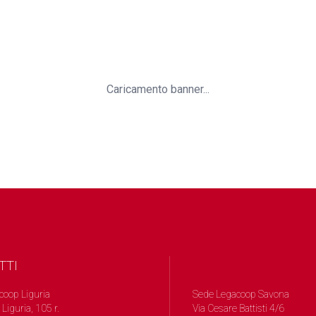
Caricamento banner...
TTI
coop Liguria
Sede Legacoop Savona
 Liguria, 105 r.
Via Cesare Battisti 4/6