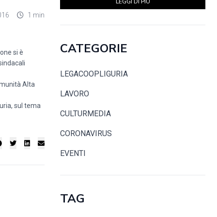
LEGGI DI PIÙ
016
1 min
CATEGORIE
one si è
sindacali
LEGACOOPLIGURIA
omunità Alta
LAVORO
uria, sul tema
CULTURMEDIA
CORONAVIRUS
EVENTI
TAG