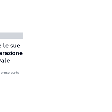
 le sue
erazione
vale
a preso parte