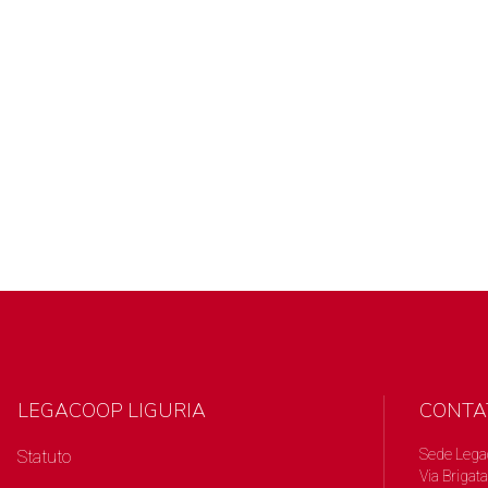
LEGACOOP LIGURIA
CONTA
Sede Lega
Statuto
Via Brigata