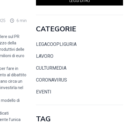
LEGGI DI PIÙ
025
6 min
CATEGORIE
alere sul PR
zzo della
LEGACOOPLIGURIA
oduttivi delle
milioni di euro
LAVORO
CULTURMEDIA
per fare in
nto al dibattito
CORONAVIRUS
rano circa un
nvestirla nel
EVENTI
 modello di
icati
TAG
ente l’unica