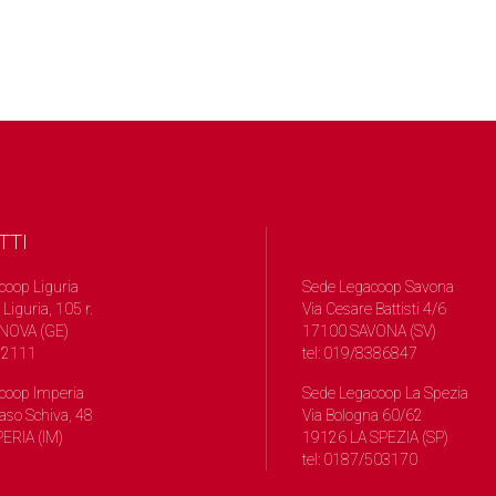
TTI
coop Liguria
Sede Legacoop Savona
 Liguria, 105 r.
Via Cesare Battisti 4/6
NOVA (GE)
17100 SAVONA (SV)
572111
tel: 019/8386847
coop Imperia
Sede Legacoop La Spezia
so Schiva, 48
Via Bologna 60/62
ERIA (IM)
19126 LA SPEZIA (SP)
tel: 0187/503170