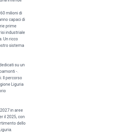
uria intende
0 milioni di
anno capaci di
rie prime
isi industriale
. Un ricco
nostro sistema
dedicati su un
ipamonti -.
. Il percorso
egione Liguria
orio
2027 in aree
r il 2025, con
rtimento dello
iguria.