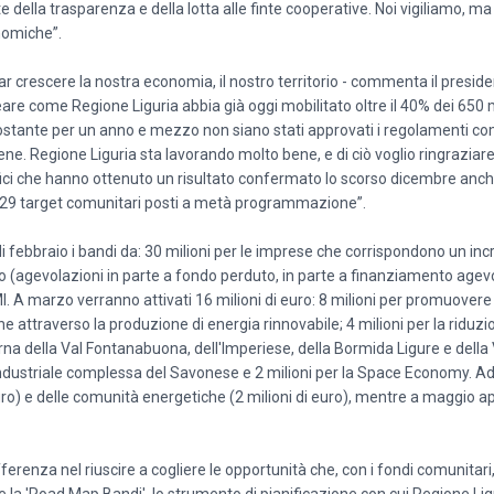
della trasparenza e della lotta alle finte cooperative. Noi vigiliamo, 
onomiche”.
far crescere la nostra economia, il nostro territorio - commenta il preside
are come Regione Liguria abbia già oggi mobilitato oltre il 40% dei 650 m
ostante per un anno e mezzo non siano stati approvati i regolamenti co
bene. Regione Liguria sta lavorando molto bene, e di ciò voglio ringraziare
ffici che hanno ottenuto un risultato confermato lo scorso dicembre anch
 i 29 target comunitari posti a metà programmazione”.
 febbraio i bandi da: 30 milioni per le imprese che corrispondono un i
(agevolazioni in parte a fondo perduto, in parte a finanziamento agevol
I. A marzo verranno attivati 16 milioni di euro: 8 milioni per promuovere
e attraverso la produzione di energia rinnovabile; 4 milioni per la riduzi
rna della Val Fontanabuona, dell'Imperiese, della Bormida Ligure e della V
 industriale complessa del Savonese e 2 milioni per la Space Economy. Ad 
uro) e delle comunità energetiche (2 milioni di euro), mentre a maggio ap
erenza nel riuscire a cogliere le opportunità che, con i fondi comunitari,