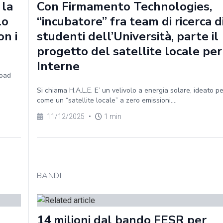
 la
Con Firmamento Technologies,
lo
“incubatore” fra team di ricerca d
on i
studenti dell’Università, parte il
progetto del satellite locale per
Interne
Road
Si chiama H.A.L.E. E’ un velivolo a energia solare, ideato p
come un “satellite locale” a zero emissioni....
11/12/2025
•
1 min
BANDI
14 milioni dal bando FESR per