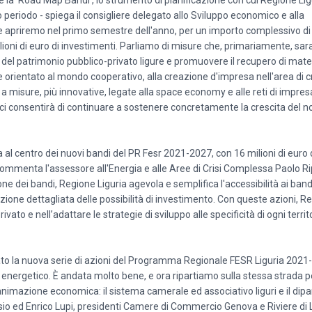
 la 'Road Map Bandi', lo strumento di pianificazione con cui Regione Lig
o periodo - spiega il consigliere delegato allo Sviluppo economico e alla
 apriremo nel primo semestre dell'anno, per un importo complessivo di 6
lioni di euro di investimenti. Parliamo di misure che, primariamente, sar
del patrimonio pubblico-privato ligure e promuovere il recupero di mate
 orientato al mondo cooperativo, alla creazione d'impresa nell'area di cr
 misure, più innovative, legate alla space economy e alle reti di impresa
he ci consentirà di continuare a sostenere concretamente la crescita del 
 al centro dei nuovi bandi del PR Fesr 2021-2027, con 16 milioni di euro 
 - commenta l'assessore all'Energia e alle Aree di Crisi Complessa Paolo R
one dei bandi, Regione Liguria agevola e semplifica l'accessibilità ai bandi
razione dettagliata delle possibilità di investimento. Con queste azioni, R
ato e nell’adattare le strategie di sviluppo alle specificità di ogni territ
o la nuova serie di azioni del Programma Regionale FESR Liguria 2021-
o energetico. È andata molto bene, e ora ripartiamo sulla stessa strada pe
nimazione economica: il sistema camerale ed associativo liguri e il dipa
io ed Enrico Lupi, presidenti Camere di Commercio Genova e Riviere di L