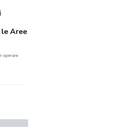
i
 le Aree
er operare