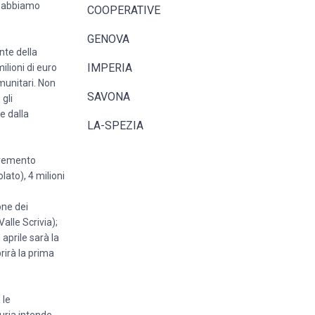
ma abbiamo
COOPERATIVE
GENOVA
nte della
IMPERIA
ilioni di euro
munitari. Non
SAVONA
 gli
e dalla
LA-SPEZIA
ncremento
ato), 4 milioni
one dei
alle Scrivia);
aprile sarà la
rirà la prima
 le