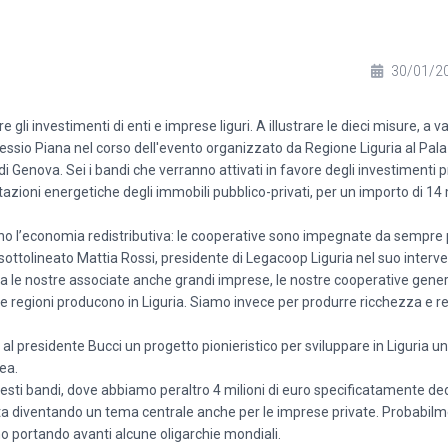
30/01/2
gli investimenti di enti e imprese liguri. A illustrare le dieci misure, a v
essio Piana nel corso dell'evento organizzato da Regione Liguria al Pala
Genova. Sei i bandi che verranno attivati in favore degli investimenti pr
stazioni energetiche degli immobili pubblico-privati, per un importo di 14 
ano l’economia redistributiva: le cooperative sono impegnate da sempre 
sottolineato Mattia Rossi, presidente di Legacoop Liguria nel suo interve
 tra le nostre associate anche grandi imprese, le nostre cooperative gene
e regioni producono in Liguria. Siamo invece per produrre ricchezza e rei
 presidente Bucci un progetto pionieristico per sviluppare in Liguria un
ea.
Questi bandi, dove abbiamo peraltro 4 milioni di euro specificatamente ded
sta diventando un tema centrale anche per le imprese private. Probabilm
no portando avanti alcune oligarchie mondiali.