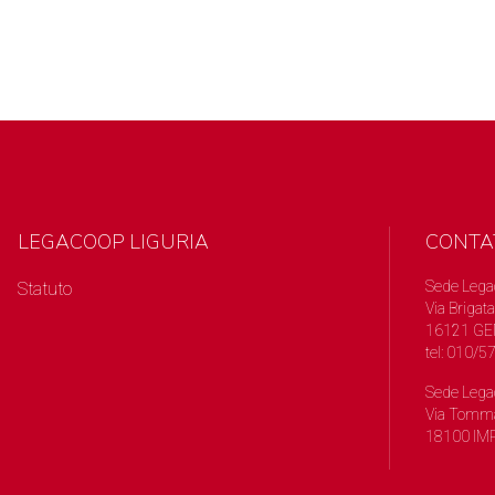
LEGACOOP LIGURIA
CONTA
Sede Lega
Statuto
Via Brigata
16121 GE
tel: 010/
Sede Lega
Via Tomma
18100 IMP