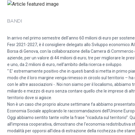
BANDI
In arrivo nel primo semestre dell'anno 60 milioni di euro per sostenere 
Fesr 2021-2027, è il consigliere delegato allo Sviluppo economico Al
Borsa di Genova, con la collaborazione della Camera di Commercio di 
aziende, per un valore di 44 milioni di euro; tre per migliorare le pre
e uno, da 2 milioni di euro, nell'ambito della ricerca e sviluppo.
“ E’ estremamente positivo che in questi bandi si metta in primo pi
modo che il loro margine venga rimesso in circolo sul territorio – ha 
con le altre associazioni -. Noi non siamo per il localismo, abbiamo
miliardo e mezzo di euro senza contare quello che le imprese di altr
territorio dove si agisce.
Non è un caso che proprio alcune settimane fa abbiamo presentato al
Economia Sociale applicando le raccomandazioni dell’Unione Europ
Oggi abbiamo sentito tante volte la frase “ricaduta sul territorio”. 
all’impresa cooperativa, dimostrano che l’economia redistributiva 
modalità per opporsi all’idea di estrazione della ricchezza che stan