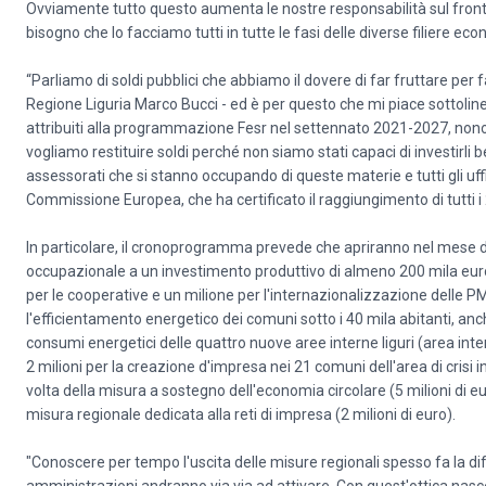
Ovviamente tutto questo aumenta le nostre responsabilità sul fronte 
bisogno che lo facciamo tutti in tutte le fasi delle diverse filiere ec
“Parliamo di soldi pubblici che abbiamo il dovere di far fruttare per 
Regione Liguria Marco Bucci - ed è per questo che mi piace sottoline
attribuiti alla programmazione Fesr nel settennato 2021-2027, non
vogliamo restituire soldi perché non siamo stati capaci di investirli 
assessorati che si stanno occupando di queste materie e tutti gli u
Commissione Europea, che ha certificato il raggiungimento di tutti
In particolare, il cronoprogramma prevede che apriranno nel mese di
occupazionale a un investimento produttivo di almeno 200 mila euro 
per le cooperative e un milione per l'internazionalizzazione delle PM
l'efficientamento energetico dei comuni sotto i 40 mila abitanti, anch
consumi energetici delle quattro nuove aree interne liguri (area inte
2 milioni per la creazione d'impresa nei 21 comuni dell'area di crisi
volta della misura a sostegno dell'economia circolare (5 milioni di e
misura regionale dedicata alla reti di impresa (2 milioni di euro).
"Conoscere per tempo l'uscita delle misure regionali spesso fa la diff