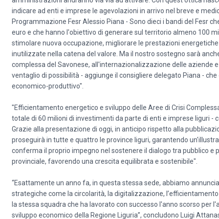
amministrazioni andranno via via ad attivare. Con quest'ottica nasce
indicare ad enti e imprese le agevolazioni in arrivo nel breve e medi
Programmazione Fesr Alessio Piana - Sono dieci i bandi del Fesr che
euro e che hanno l'obiettivo di generare sul territorio almeno 100 mi
stimolare nuova occupazione, migliorare le prestazioni energetiche 
inutilizzate nella catena del valore. Ma il nostro sostegno sarà anche
complessa del Savonese, all'internazionalizzazione delle aziende e a
ventaglio di possibilità - aggiunge il consigliere delegato Piana - c
economico-produttivo".
"Efficientamento energetico e sviluppo delle Aree di Crisi Complessa
totale di 60 milioni di investimenti da parte di enti e imprese liguri
Grazie alla presentazione di oggi, in anticipo rispetto alla pubblicazi
proseguirà in tutte e quattro le province liguri, garantendo un'illust
conferma il proprio impegno nel sostenere il dialogo tra pubblico e priv
provinciale, favorendo una crescita equilibrata e sostenibile".
“Esattamente un anno fa, in questa stessa sede, abbiamo annunciat
strategiche come la circolarità, la digitalizzazione, l’efficientament
la stessa squadra che ha lavorato con successo l'anno scorso per l'a
sviluppo economico della Regione Liguria”, concludono Luigi Attanas