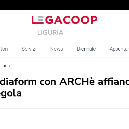
tori
Servizi
News
Biennale
Appunta
ianc...
ediaform con ARCHè affianc
egola