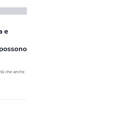
a e
e possono
ità che anche