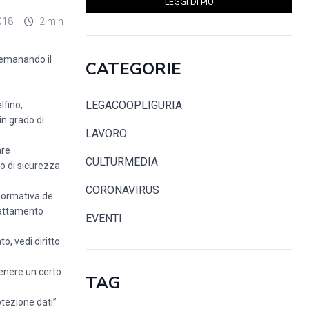
LEGGI DI PIÙ
018
2 min
, emanando il
CATEGORIE
LEGACOOPLIGURIA
lfino,
in grado di
LAVORO
are
CULTURMEDIA
lo di sicurezza
CORONAVIRUS
a normativa de
trattamento
EVENTI
to, vedi diritto
ntenere un certo
TAG
otezione dati”