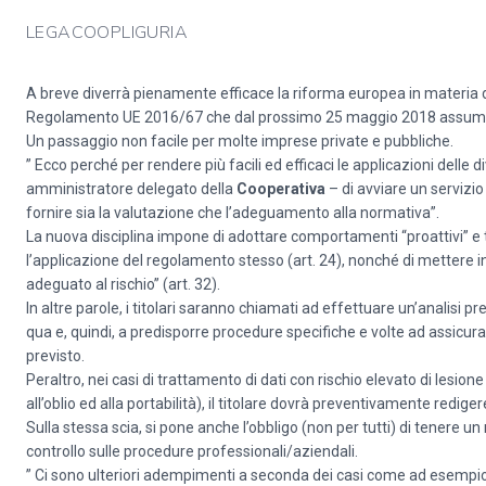
LEGACOOPLIGURIA
A breve diverrà pienamente efficace la riforma europea in materia di
Regolamento UE 2016/67 che dal prossimo 25 maggio 2018 assume
Un passaggio non facile per molte imprese private e pubbliche.
” Ecco perché per rendere più facili ed efficaci le applicazioni del
amministratore delegato della
Cooperativa
– di avviare un servizi
fornire sia la valutazione che l’adeguamento alla normativa”.
La nuova disciplina impone di adottare comportamenti “proattivi” e 
l’applicazione del regolamento stesso (art. 24), nonché di mettere i
adeguato al rischio” (art. 32).
In altre parole, i titolari saranno chiamati ad effettuare un’analisi pr
qua e, quindi, a predisporre procedure specifiche e volte ad assicurar
previsto.
Peraltro, nei casi di trattamento di dati con rischio elevato di lesione 
all’oblio ed alla portabilità), il titolare dovrà preventivamente redig
Sulla stessa scia, si pone anche l’obbligo (non per tutti) di tenere un
controllo sulle procedure professionali/aziendali.
” Ci sono ulteriori adempimenti a seconda dei casi come ad esempio l