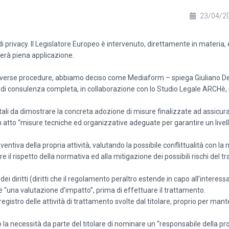
23/04/2
 privacy. Il Legislatore Europeo è intervenuto, direttamente in materia
rà piena applicazione.
le diverse procedure, abbiamo deciso come Mediaform – spiega Giuliano De
o di consulenza completa, in collaborazione con lo Studio Legale ARCHè, 
tali da dimostrare la concreta adozione di misure finalizzate ad assicur
n atto “misure tecniche ed organizzative adeguate per garantire un livel
eventiva della propria attività, valutando la possibile conflittualità con l
e il rispetto della normativa ed alla mitigazione dei possibili rischi del 
dei diritti (diritti che il regolamento peraltro estende in capo all’interessa
ere “una valutazione d’impatto”, prima di effettuare il trattamento.
 registro delle attività di trattamento svolte dal titolare, proprio per ma
a necessità da parte del titolare di nominare un “responsabile della pr