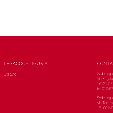
LEGACOOP LIGURIA
CONTA
Sede Lega
Statuto
Via Brigata
16121 GE
tel: 010/
Sede Lega
Via Tomma
18100 IMP