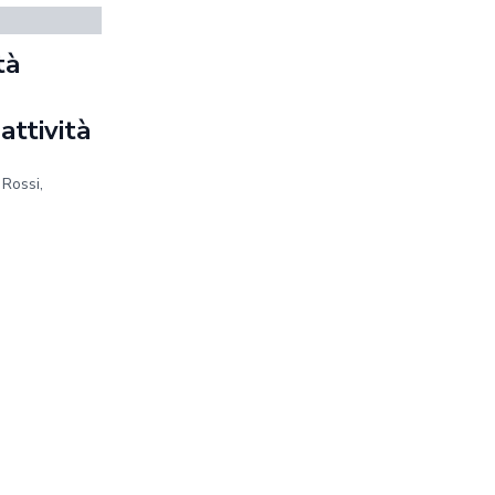
tà
a
 attività
 Rossi,