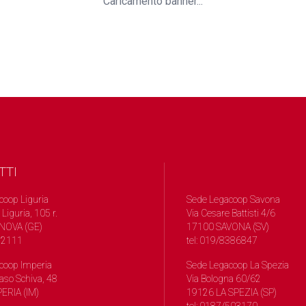
Caricamento banner...
TTI
coop Liguria
Sede Legacoop Savona
 Liguria, 105 r.
Via Cesare Battisti 4/6
NOVA (GE)
17100 SAVONA (SV)
572111
tel: 019/8386847
coop Imperia
Sede Legacoop La Spezia
so Schiva, 48
Via Bologna 60/62
ERIA (IM)
19126 LA SPEZIA (SP)