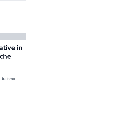
tive in
iche
n turismo