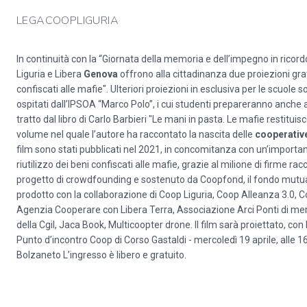
LEGACOOPLIGURIA
In continuità con la “Giornata della memoria e dell’impegno in ricor
Liguria e Libera
Genova
offrono alla cittadinanza due proiezioni grat
confiscati alle mafie". Ulteriori proiezioni in esclusiva per le scuo
ospitati dall’IPSOA “Marco Polo”, i cui studenti prepareranno anche al
tratto dal libro di Carlo Barbieri "Le mani in pasta. Le mafie restitui
volume nel quale l’autore ha raccontato la nascita delle
cooperativ
film sono stati pubblicati nel 2021, in concomitanza con un’important
riutilizzo dei beni confiscati alle mafie, grazie al milione di firme rac
progetto di crowdfounding e sostenuto da Coopfond, il fondo mutual
prodotto con la collaborazione di Coop Liguria, Coop Alleanza 3.0,
Agenzia Cooperare con Libera Terra, Associazione Arci Ponti di me
della Cgil, Jaca Book, Multicoopter drone. Il film sarà proiettato, con
Punto d’incontro Coop di Corso Gastaldi - mercoledì 19 aprile, alle
Bolzaneto L’ingresso è libero e gratuito.