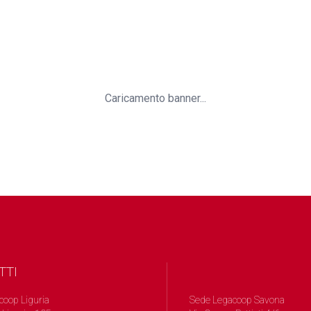
Caricamento banner...
TTI
coop Liguria
Sede Legacoop Savona