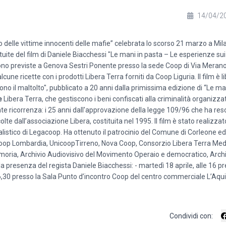
14/04/2
do delle vittime innocenti delle mafie” celebrata lo scorso 21 marzo a Mi
uite del film di Daniele Biacchessi "Le mani in pasta – Le esperienze sui
le sono previste a Genova Sestri Ponente presso la sede Coop di Via Merano
cune ricette con i prodotti Libera Terra forniti da Coop Liguria. Il film è
scono il maltolto", pubblicato a 20 anni dalla primissima edizione di “Le ma
e
Libera Terra, che gestiscono i beni confiscati alla criminalità organizzata. 
e ricorrenza: i 25 anni dall'approvazione della legge 109/96 che ha reso 
colte dall’associazione Libera, costituita nel 1995. Il film è stato realizza
istico di Legacoop. Ha ottenuto il patrocinio del Comune di Corleone ed
 Coop Lombardia, UnicoopTirreno, Nova Coop, Consorzio Libera Terra Med
moria, Archivio Audiovisivo del Movimento Operaio e democratico, Archi
 la presenza del regista Daniele Biacchessi: - martedì 18 aprile, alle 16 p
 16,30 presso la Sala Punto d’incontro Coop del centro commerciale L’Aqu
Condividi con: