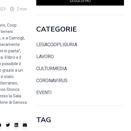
LEGGI DI PIÙ
023
2 min
lano, Coop
CATEGORIE
 terreni
, e a Camogli,
LEGACOOPLIGURIA
 liberamente
ni in pasta”,
LAVORO
Il libro e il
possibile il
CULTURMEDIA
to grazie a un
 è stato
CORONAVIRUS
iterraneo,
vio Storico
EVENTI
resso la Sala
ilone di Genova
TAG