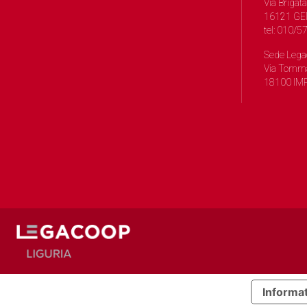
Via Brigata
16121 GE
tel: 010/
Sede Lega
Via Tomma
18100 IMP
Informat