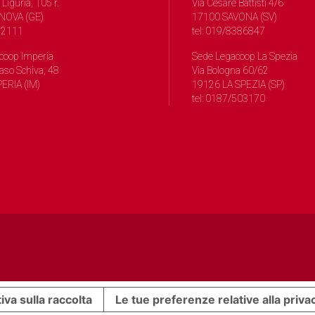
 Liguria, 105 r.
Via Cesare Battisti 4/6
NOVA (GE)
17100 SAVONA (SV)
572111
tel: 019/8386847
coop Imperia
Sede Legacoop La Spezia
so Schiva, 48
Via Bologna 60/62
ERIA (IM)
19126 LA SPEZIA (SP)
tel: 0187/503170
iva sulla raccolta
Le tue preferenze relative alla priva