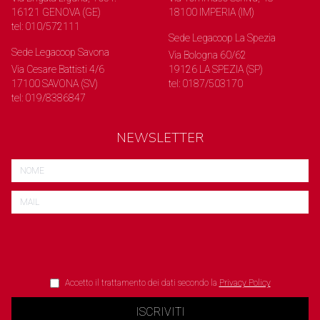
16121 GENOVA (GE)
18100 IMPERIA (IM)
tel: 010/572111
Sede Legacoop La Spezia
Sede Legacoop Savona
Via Bologna 60/62
Via Cesare Battisti 4/6
19126 LA SPEZIA (SP)
17100 SAVONA (SV)
tel: 0187/503170
tel: 019/8386847
NEWSLETTER
Accetto il trattamento dei dati secondo la
Privacy Policy
ISCRIVITI