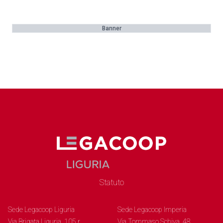
Banner
Statuto
Sede Legacoop Liguria
Sede Legacoop Imperia
Via Brigata Liguria, 105 r.
Via Tommaso Schiva, 48