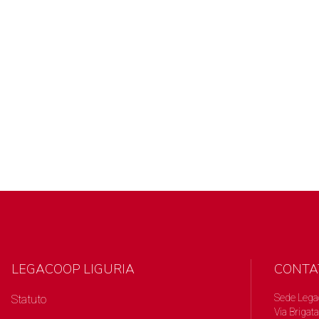
LEGACOOP LIGURIA
CONTA
Sede Lega
Statuto
Via Brigata