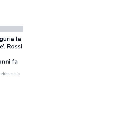
guria la
’. Rossi
anni fa
striche e alla