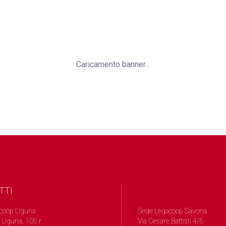
Caricamento banner...
TTI
coop Liguria
Sede Legacoop Savona
 Liguria, 105 r.
Via Cesare Battisti 4/6