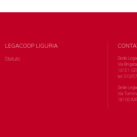
LEGACOOP LIGURIA
CONTA
Sede Lega
Statuto
Via Brigata
16121 GE
tel: 010/
Sede Lega
Via Tomma
18100 IMP