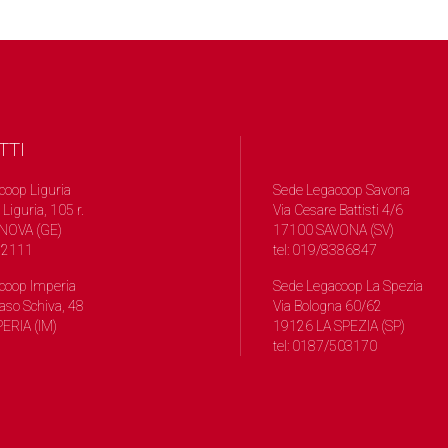
TTI
coop Liguria
Sede Legacoop Savona
 Liguria, 105 r.
Via Cesare Battisti 4/6
NOVA (GE)
17100 SAVONA (SV)
572111
tel: 019/8386847
coop Imperia
Sede Legacoop La Spezia
so Schiva, 48
Via Bologna 60/62
ERIA (IM)
19126 LA SPEZIA (SP)
tel: 0187/503170