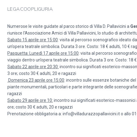
LEGACOOPLIGURIA
Numerose le visite guidate al parco storico di Villa D. Pallavicini a
Ge
riunisce l’Associazione Amici di Villa Pallavicini, lo studio di architet
Sabato 15 aprile ore 15:00
: visita al percorso scenografico ideato d
un’opera teatrale simbolica. Durata 3 ore. Costo: 18 € adulti, 10 € ra
Pasquetta: Lunedì 17 aprile ore 15:00
: visita al percorso scenografi
viaggio dentro un’opera teatrale simbolica. Durata 3 ore. Costo: 18 € 
Sabato 22 aprile ore 20:30:
incontro sui significati esoterico-massoni
3 ore; costo 30 € adulti, 20 e ragazzi
Domenica 23 aprile ore 15:00
: incontro sulle essenze botaniche del 
piante monumentali, particolari e parte integrante delle scenografie
ragazzi
Sabato 29 aprile ore 10:
incontro sui significati esoterico-massonici 
ore; costo 30 € adulti, 20 e ragazzi
Prenotazione obbligatoria a:
info@villadurazzopallavicini.it
o allo 0