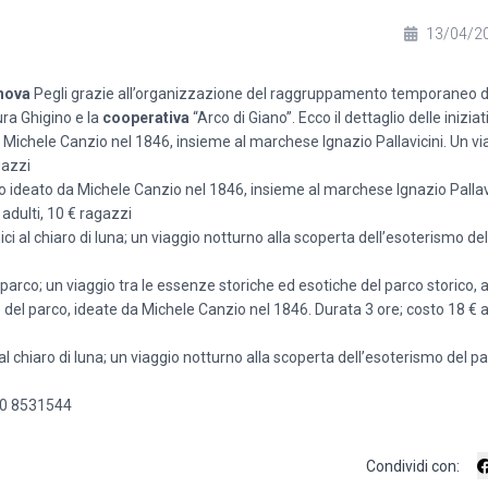
13/04/2
nova
Pegli grazie all’organizzazione del raggruppamento temporaneo d
tura Ghigino e la
cooperativa
“Arco di Giano”. Ecco il dettaglio delle iniziat
a Michele Canzio nel 1846, insieme al marchese Ignazio Pallavicini. Un v
gazzi
co ideato da Michele Canzio nel 1846, insieme al marchese Ignazio Pallav
adulti, 10 € ragazzi
ci al chiaro di luna; un viaggio notturno alla scoperta dell’esoterismo de
parco; un viaggio tra le essenze storiche ed esotiche del parco storico, a
 del parco, ideate da Michele Canzio nel 1846. Durata 3 ore; costo 18 € a
al chiaro di luna; un viaggio notturno alla scoperta dell’esoterismo del pa
10 8531544
Condividi con: