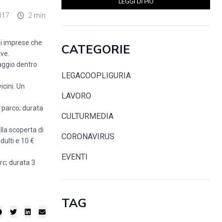
LEGGI DI PIÙ
017
2 min
i imprese che
CATEGORIE
ive.
iaggio dentro
LEGACOOPLIGURIA
icini. Un
LAVORO
l parco; durata
CULTURMEDIA
lla scoperta di
CORONAVIRUS
dulti e 10 €
EVENTI
rc; durata 3
TAG