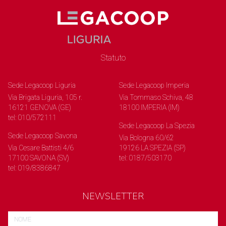
Statuto
Sede Legacoop Liguria
Sede Legacoop Imperia
Via Brigata Liguria, 105 r.
Via Tommaso Schiva, 48
16121 GENOVA (GE)
18100 IMPERIA (IM)
tel: 010/572111
Sede Legacoop La Spezia
Sede Legacoop Savona
Via Bologna 60/62
Via Cesare Battisti 4/6
19126 LA SPEZIA (SP)
17100 SAVONA (SV)
tel: 0187/503170
tel: 019/8386847
NEWSLETTER