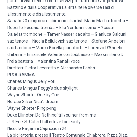
punto di vista tecnico con i servizi prestati dalla
Cooperativa
Bazzino e dalla Cooperativa La Bitta nelle diverse fasi di
allestimento e disallestimento.
Sabato 20 giugno si esibiranno gli artisti Mario Martini tromba –
Roberto Pecunia tromba – Elia Venturini corno – Yassar
Sa’adat trombone – Tamer Nasser sax alto – Gianluca Salcuni
sax tenore – Nicola Bellulovich sax tenore – Stefano Angeloni
sax baritono – Marco Borella pianoforte – Lorenzo D’Angelo
chitarra – Emanuele Valente contrabbasso – Massimiliano Di
Fraia batteria – Valentina Ranalli voce
Direttori: Pietro Leveratto e Alessandro Fabbri
PROGRAMMA
Charles Mingus Jelly Roll
Charles Mingus Peggy’s blue skylight
Wayne Shorter One by One
Horace Silver Nica’s dream
Wayne Shorter Ping pong
Duke Ellington Do Nothing ‘till you her from me
J. Styne-S. Cahn I fall in love too easily
Niccolò Paganini Capriccio n 24
La biglietteria, presso il Teatro Comunale Chiabrera, P.zza Diaz,