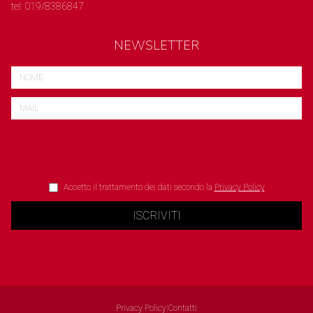
tel: 019/8386847
NEWSLETTER
Accetto il trattamento dei dati secondo la
Privacy Policy
ISCRIVITI
Privacy Policy
|
Contatti