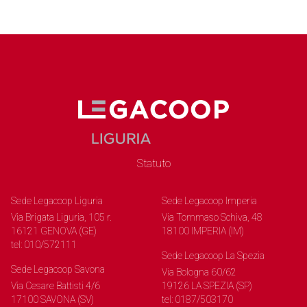
Statuto
Sede Legacoop Liguria
Sede Legacoop Imperia
Via Brigata Liguria, 105 r.
Via Tommaso Schiva, 48
16121 GENOVA (GE)
18100 IMPERIA (IM)
tel: 010/572111
Sede Legacoop La Spezia
Sede Legacoop Savona
Via Bologna 60/62
Via Cesare Battisti 4/6
19126 LA SPEZIA (SP)
17100 SAVONA (SV)
tel: 0187/503170