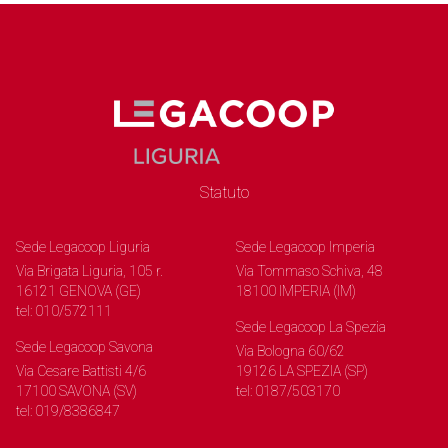
Statuto
Sede Legacoop Liguria
Sede Legacoop Imperia
Via Brigata Liguria, 105 r.
Via Tommaso Schiva, 48
16121 GENOVA (GE)
18100 IMPERIA (IM)
tel: 010/572111
Sede Legacoop La Spezia
Sede Legacoop Savona
Via Bologna 60/62
Via Cesare Battisti 4/6
19126 LA SPEZIA (SP)
17100 SAVONA (SV)
tel: 0187/503170
tel: 019/8386847