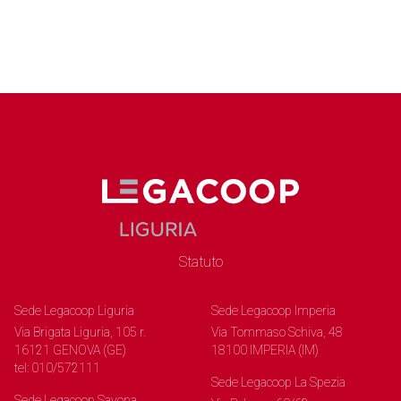
Statuto
Sede Legacoop Liguria
Sede Legacoop Imperia
Via Brigata Liguria, 105 r.
Via Tommaso Schiva, 48
16121 GENOVA (GE)
18100 IMPERIA (IM)
tel: 010/572111
Sede Legacoop La Spezia
Sede Legacoop Savona