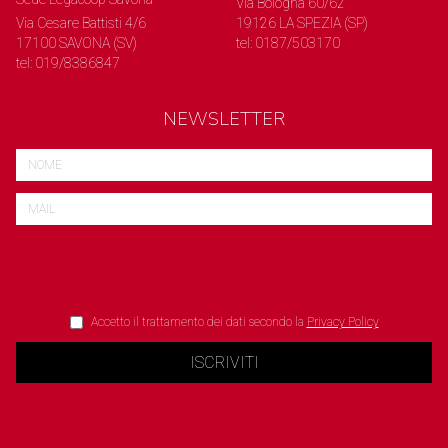
Via Bologna 60/62
Via Cesare Battisti 4/6
19126 LA SPEZIA (SP)
17100 SAVONA (SV)
tel: 0187/503170
tel: 019/8386847
NEWSLETTER
Accetto il trattamento dei dati secondo la
Privacy Policy
ISCRIVITI