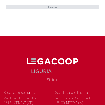
Banner
Statuto
Sede Legacoop Liguria
Sede Legacoop Imperia
Via Brigata Liguria, 105 r.
Via Tommaso Schiva, 48
16121 GENOVA (GE)
18100 IMPERIA (IM)