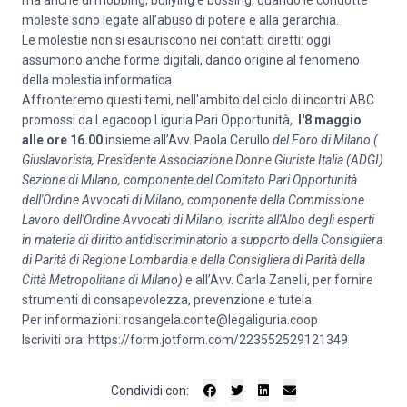
ma anche di mobbing, bullying e bossing, quando le condotte
moleste sono legate all’abuso di potere e alla gerarchia.
Le molestie non si esauriscono nei contatti diretti: oggi
assumono anche forme digitali, dando origine al fenomeno
della molestia informatica.
Affronteremo questi temi, nell'ambito del ciclo di incontri ABC
promossi da Legacoop Liguria Pari Opportunità,
l'8 maggio
alle ore 16.00
insieme all’Avv. Paola Cerullo
del Foro di Milano (
Giuslavorista, Presidente Associazione Donne Giuriste Italia (ADGI)
Sezione di Milano, componente del Comitato Pari Opportunità
dell'Ordine Avvocati di Milano, componente della Commissione
Lavoro dell'Ordine Avvocati di Milano, iscritta all'Albo degli esperti
in materia di diritto antidiscriminatorio a supporto della Consigliera
di Parità di Regione Lombardia e della Consigliera di Parità della
Città Metropolitana di Milano)
e all’Avv. Carla Zanelli, per fornire
strumenti di consapevolezza, prevenzione e tutela.
Per informazioni:
rosangela.conte@legaliguria.coop
Iscriviti ora:
https://form.jotform.com/223552529121349
Condividi con: