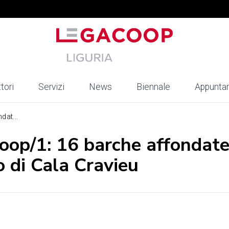
tori
Servizi
News
Biennale
Appunta
dat...
coop/1: 16 barche affondate
o di Cala Cravieu