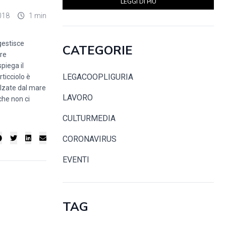
LEGGI DI PIÙ
018
1 min
gestisce
CATEGORIE
are
piega il
LEGACOOPLIGURIA
rticciolo è
alzate dal mare
LAVORO
che non ci
CULTURMEDIA
CORONAVIRUS
EVENTI
TAG