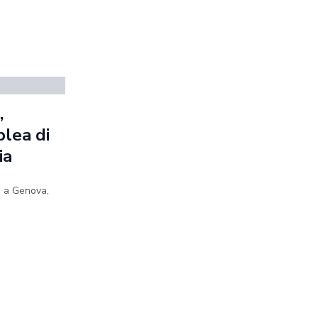
,
blea di
ia
e a Genova,