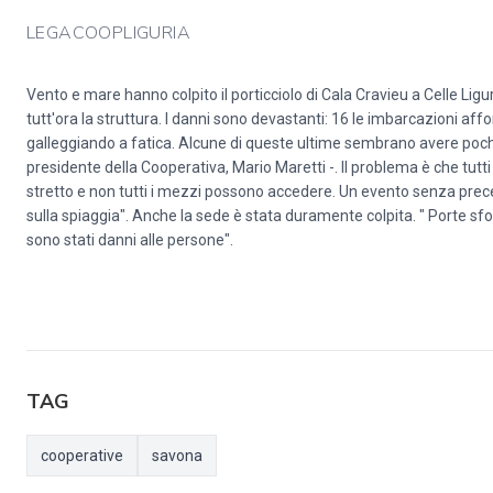
LEGACOOPLIGURIA
Vento e mare hanno colpito il porticciolo di Cala Cravieu a Celle Ligur
tutt'ora la struttura. I danni sono devastanti: 16 le imbarcazioni a
galleggiando a fatica. Alcune di queste ultime sembrano avere poch
presidente della Cooperativa, Mario Maretti -. Il problema è che tutti
stretto e non tutti i mezzi possono accedere. Un evento senza prec
sulla spiaggia". Anche la sede è stata duramente colpita. " Porte sfo
sono stati danni alle persone".
TAG
cooperative
savona