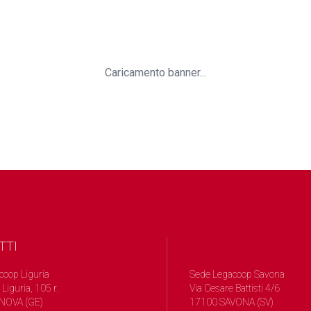
Caricamento banner...
TTI
coop Liguria
Sede Legacoop Savona
 Liguria, 105 r.
Via Cesare Battisti 4/6
NOVA (GE)
17100 SAVONA (SV)