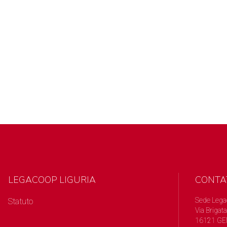
LEGACOOP LIGURIA
CONTA
Sede Lega
Statuto
Via Brigata
16121 GE