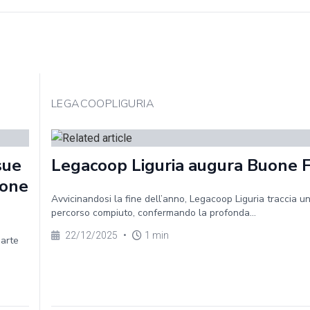
LEGACOOPLIGURIA
sue
Legacoop Liguria augura Buone 
ione
Avvicinandosi la fine dell’anno, Legacoop Liguria traccia un
percorso compiuto, confermando la profonda...
22/12/2025
•
1 min
parte