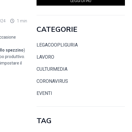
LEGGI DI PIÙ
024
1 min
CATEGORIE
occasione
LEGACOOPLIGURIA
ello spezzino
)
ppo produttivo.
LAVORO
impostare il
CULTURMEDIA
CORONAVIRUS
EVENTI
TAG