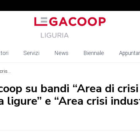
tori
Servizi
News
Biennale
Appunta
ris...
oop su bandi “Area di crisi
ligure” e “Area crisi indus