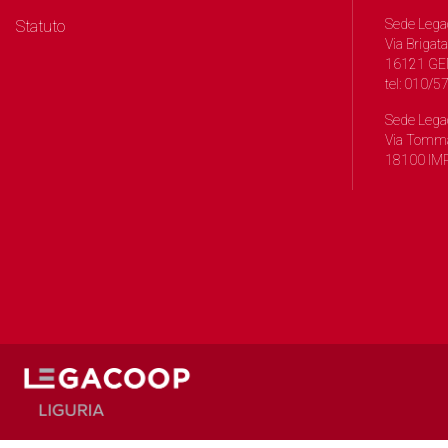
Sede Lega
Statuto
Via Brigata
16121 GE
tel: 010/
Sede Lega
Via Tomma
18100 IMP