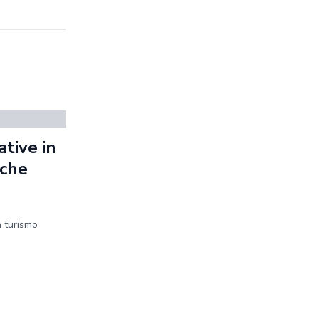
tive in
iche
n turismo