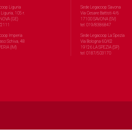
coop Liguria
Sede Legacoop Savona
 Liguria, 105 r.
Via Cesare Battisti 4/6
NOVA (GE)
17100 SAVONA (SV)
572111
tel: 019/8386847
coop Imperia
Sede Legacoop La Spezia
so Schiva, 48
Via Bologna 60/62
ERIA (IM)
19126 LA SPEZIA (SP)
tel: 0187/503170