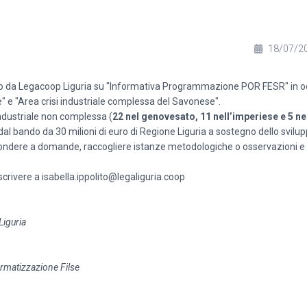
18/07/2
o da Legacoop Liguria su "Informativa Programmazione POR FESR" in 
re" e "Area crisi industriale complessa del Savonese".
 industriale non complessa (
22 nel genovesato, 11 nell’imperiese e 5 n
l bando da 30 milioni di euro di Regione Liguria a sostegno dello svilu
ispondere a domande, raccogliere istanze metodologiche o osservazioni e 
scrivere a
isabella.ippolito@legaliguria.coop
Liguria
rmatizzazione Filse