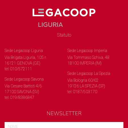
Statuto
Sede Legacoop Liguria
Sede Legacoop Imperia
Via Brigata Liguria, 105 r.
Via Tommaso Schiva, 48
16121 GENOVA (GE)
18100 IMPERIA (IM)
tel: 010/572111
Sede Legacoop La Spezia
Sede Legacoop Savona
Via Bologna 60/62
Via Cesare Battisti 4/6
19126 LA SPEZIA (SP)
17100 SAVONA (SV)
tel: 0187/503170
tel: 019/8386847
NEWSLETTER