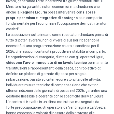
lavoro, generando forte incertezza tra gli imprenditori ittici. Il
Ministero ha garantito ristori economici, ma chiediamo che
anche la
Regione Liguria
possa intervenire con
risorse
proprie per misure integrative di sostegno
a un comparto
fondamentale per l’economia e l’occupazione dei nostri territori
costieri.”
Le associazioni sottolineano come i pescatori chiedano prima di
tutto di poter lavorare, non di vivere di sussidi, ribadendo la
necessità di una programmazione chiara e condivisa per il
2026, che assicuri continuità produttiva e stabilità al comparto.
Le organizzazioni di categoria, d’intesa con gli operatori liguri,
chiedono l’avvio immediato di un tavolo tecnico
permanente
tra istituzioni e rappresentanti della pesca, con l’obiettivo di:
definire un plafond di giornate di pesca per singola
imbarcazione, basato su criteri equi e storicità delle attività;
individuare misure tecniche di compensazione che evitino
ulteriori riduzioni delle giornate di pesca nel 2026; garantire una
gestione flessibile e coerente con le specificità del Mar Ligure.
L’incontro si è svolto in un clima costruttivo ma segnato da
forte preoccupazione. Gli operatori, da Ventimiglia a La Spezia,
hanno espresso la volontà di passare dalla protesta alle