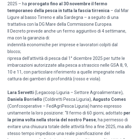
2025 – ha
prorogato fino al 30 novembre il fermo
temporaneo della pesca in tutta la fascia tirrenica
– dal Mar
Ligure al basso Tirreno e alla Sardegna – a seguito di una
trattativa con la DG Mare della Commissione Europea.
Il Decreto prevede anche un fermo aggiuntivo di 4 settimane,
ma con la garanzia di:
indennità economiche per imprese e lavoratori colpiti dal
blocco;
ripresa dell’attività di pesca dal 1° dicembre 2025 per tutte le
imbarcazioni autorizzate alla pesca a strascico nelle GSA 8, 9,
10 e 11, con particolare riferimento a quelle impegnate nella
cattura dei gamberi di profondità (rosso e viola).
Lara Servetti
(Legacoop Liguria – Settore Agroalimentare),
Daniela Borriello
(Coldiretti Pesca Liguria),
Augusto Comes
(Confcooperative – FedAgriPesca Liguria) hanno espresso
unitamente la loro posizione: “Il fermo di 60 giorni, adottato
per
la prima volta nella storia del nostro Paese
, ha permesso di
evitare una chiusura totale delle attività fino a fine 2025, ma allo
stesso tempo impedisce una reale pianificazione del