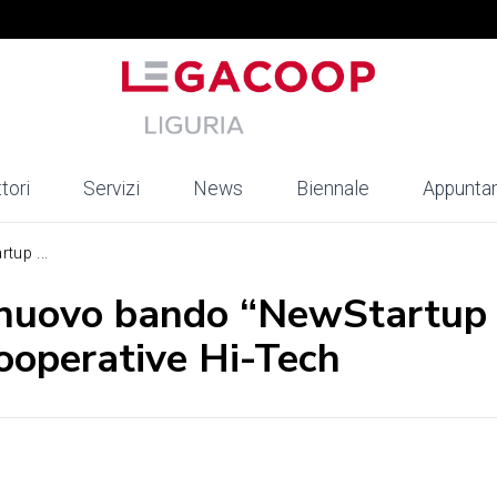
tori
Servizi
News
Biennale
Appunta
tup ...
l nuovo bando “NewStartup
cooperative Hi-Tech