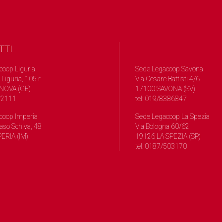
TTI
coop Liguria
Sede Legacoop Savona
 Liguria, 105 r.
Via Cesare Battisti 4/6
NOVA (GE)
17100 SAVONA (SV)
572111
tel: 019/8386847
coop Imperia
Sede Legacoop La Spezia
so Schiva, 48
Via Bologna 60/62
ERIA (IM)
19126 LA SPEZIA (SP)
tel: 0187/503170