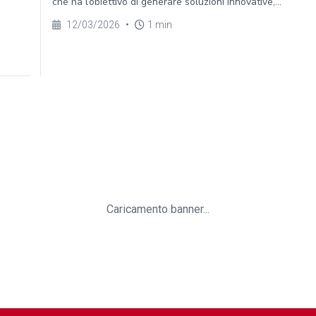
che ha l’obiettivo di generare soluzioni innovative,...
12/03/2026
•
1 min
Caricamento banner...