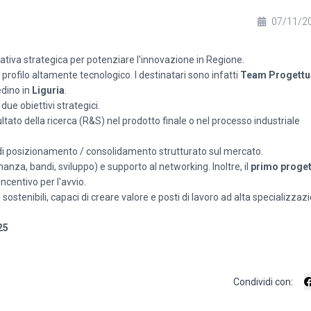
07/11/2
ziativa strategica per potenziare l'innovazione in Regione.
profilo altamente tecnologico. I destinatari sono infatti
Team Progettu
edino in
Liguria
.
due obiettivi strategici.
ato della ricerca (R&S) nel prodotto finale o nel processo industriale
 di posizionamento / consolidamento strutturato sul mercato.
anza, bandi, sviluppo) e supporto al networking. Inoltre, il
primo proge
centivo per l'avvio.
ostenibili, capaci di creare valore e posti di lavoro ad alta specializzaz
25
Condividi con: