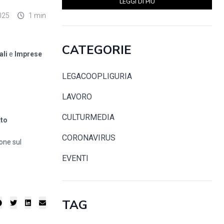
LEGGI DI PIÙ
025
1 min
CATEGORIE
ali
e
Imprese
LEGACOOPLIGURIA
LAVORO
CULTURMEDIA
tto
CORONAVIRUS
ione sul
EVENTI
TAG