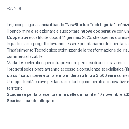
BANDI
Legacoop Liguria lancia il bando
"NewStartup Tech Liguria"
, un'ini
Il bando mira a selezionare e supportare
nuove cooperative
con un 
Cooperative
costituite dopo il 1° gennaio 2025, che operino o si ins
In particolare i progetti dovranno essere prioritariamente orientati a 
Trasferimento Tecnologico: ottimizzando la trasformazione del risult
commercializzabile.
Market Acceleration: per intraprendere percorsi di accelerazione e
I progetti selezionati avranno accesso a consulenza specialistica (fin
classificato
riceverà un
premio in denaro fino a 3.500 euro
come in
Un'opportunità chiave per lanciare start-up cooperative innovative e s
territorio.
Scadenza per la presentazione delle domande: 17 novembre 20
Scarica il bando
allegato