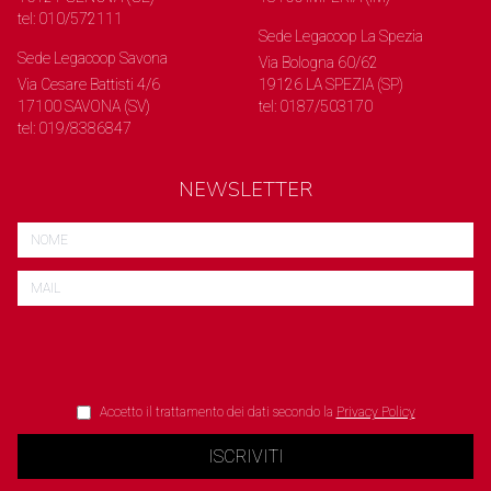
tel: 010/572111
Sede Legacoop La Spezia
Sede Legacoop Savona
Via Bologna 60/62
Via Cesare Battisti 4/6
19126 LA SPEZIA (SP)
17100 SAVONA (SV)
tel: 0187/503170
tel: 019/8386847
NEWSLETTER
Accetto il trattamento dei dati secondo la
Privacy Policy
ISCRIVITI