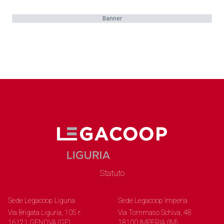
Banner
Statuto
Sede Legacoop Liguria
Sede Legacoop Imperia
Via Brigata Liguria, 105 r.
Via Tommaso Schiva, 48
16121 GENOVA (GE)
18100 IMPERIA (IM)