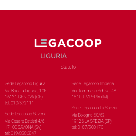
Statuto
Sede Legacoop Liguria
Sede Legacoop Imperia
Via Brigata Liguria, 105 r.
Via Tommaso Schiva, 48
16121 GENOVA (GE)
18100 IMPERIA (IM)
tel: 010/572111
Sede Legacoop La Spezia
Sede Legacoop Savona
Via Bologna 60/62
Via Cesare Battisti 4/6
19126 LA SPEZIA (SP)
17100 SAVONA (SV)
tel: 0187/503170
tel: 019/8386847