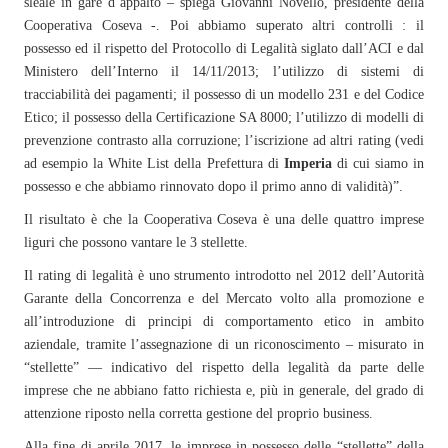
sleale in gare d’appalto – spiega Giovanni Novello, presidente della
Cooperativa Coseva -. Poi abbiamo superato altri controlli : il
possesso ed il rispetto del Protocollo di Legalità siglato dall’ACI e dal
Ministero dell’Interno il 14/11/2013; l’utilizzo di sistemi di
tracciabilità dei pagamenti; il possesso di un modello 231 e del Codice
Etico; il possesso della Certificazione SA 8000; l’utilizzo di modelli di
prevenzione contrasto alla corruzione; l’iscrizione ad altri rating (vedi
ad esempio la White List della Prefettura di
Imperia
di cui siamo in
possesso e che abbiamo rinnovato dopo il primo anno di validità)”.
Il risultato è che la Cooperativa Coseva è una delle quattro imprese
liguri che possono vantare le 3 stellette.
Il rating di legalità è uno strumento introdotto nel 2012 dell’Autorità
Garante della Concorrenza e del Mercato volto alla promozione e
all’introduzione di principi di comportamento etico in ambito
aziendale, tramite l’assegnazione di un riconoscimento – misurato in
“stellette” — indicativo del rispetto della legalità da parte delle
imprese che ne abbiano fatto richiesta e, più in generale, del grado di
attenzione riposto nella corretta gestione del proprio business.
Alla fine di aprile 2017, le imprese in possesso delle “stellette” della