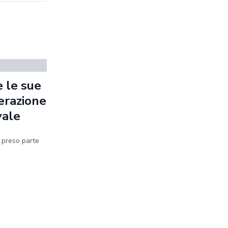
 le sue
erazione
vale
a preso parte