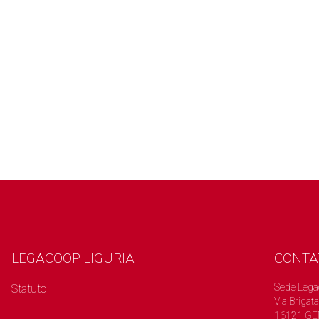
LEGACOOP LIGURIA
CONTA
Sede Lega
Statuto
Via Brigata
16121 GE