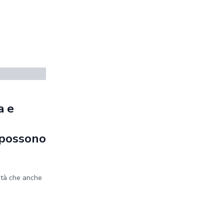
a e
e possono
ità che anche