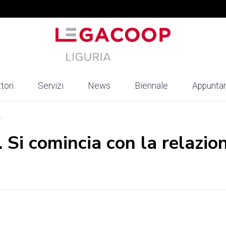
tori
Servizi
News
Biennale
Appunta
.
. Si comincia con la relazio