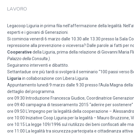
LAVORO
Legacoop Liguria in prima fila nell’affermazione della legalità. Nell’a
esperti e i giovani di Generazioni.
Si comincia venerdì 6 marzo dalle 10.30 alle 13.30 presso la Sala 
repressione alla prevenzione o viceversa? Dalle parole ai fatti per n
Cooperative
della Liguria, prima della relazione di Giovanni Maria Fl
Palazzo della Consulta ).
Seguiranno interventi e dibattito.
Settantadue ore più tardi si svolgerà il seminario “100 passi verso 
Liguria
in collaborazione con Libera Liguria.
Appuntamento lunedì 9 marzo dalle 9.30 presso l’Aula Magna della Fa
dettaglio del programma.
ore 09:30 Introduzione Francesca Giudice, Coordinatrice Generazion
ore 09:40 campagna di tesseramento 2015 “aderire per sostenere” 
ore 09:50 L’impegno per la legalità della cooperazione – Alessandr
ore 10:00 Iniziative Coop Liguria per la legalità – Mauro Bruzzone, 
ore 10:15 La legge 109/1996 sul riutilizzo dei beni confiscati alle ma
ore 11:00 La legalità tra sicurezza partecipata e cittadinanza attiva