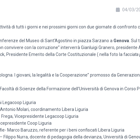
04/03/2
ttività di tutti i giorni e nei prossimi giorni con due giornate di confront
Conferenze del Museo di Sant’Agostino in piazza Sarzano a
Genova
. Sul 
on convivere con la corruzione” interverrà Gianluigi Granero, presidente 
ick, Presidente Emerito della Corte Costituzionale ( nella foto la f
acciata 
Bologna. I giovani, la legalità e la Cooperazione” promosso da Generazion
coltà di Scienze della Formazione dell’Università di Genova in Corso Po
i Legacoop Liguria
Antonio Molari, coordinamento Libera Liguria
o Frega, Vicepresidente Legacoop Liguria
Vicepresidente Coop Liguria
fie- Marco Baruzzo, referente per i beni confiscati Libera Liguria
 – Filippo Nurra, docente di pedagogia della devianza, Università di Geno