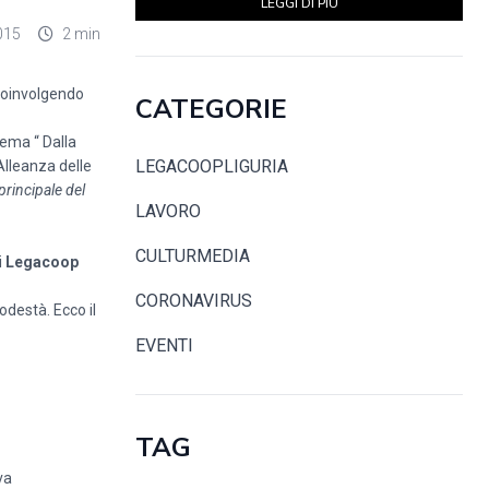
LEGGI DI PIÙ
015
2 min
o coinvolgendo
CATEGORIE
tema “ Dalla
LEGACOOPLIGURIA
Alleanza delle
principale del
LAVORO
CULTURMEDIA
i
Legacoop
CORONAVIRUS
destà. Ecco il
EVENTI
TAG
va