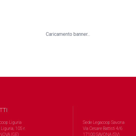
Caricamento banner...
TTI
coop Liguria
Sede Legacoop Savona
 Liguria, 105 r.
Via Cesare Battisti 4/6
NOVA (GE)
17100 SAVONA (SV)