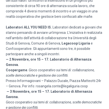
dei suoi valori. Gli incontri si inseriscono in un progetto più
consistente di circa 90 ore di alternanza scuola lavoro, che
comprende 4 diversi momenti di incontro e un viaggio in una
realtà cooperativa che gestisce beni confiscati alle mafie.
Laboratori ALL YOU NEED IS.
Laboratori dedicati a giovani che
stanno pensando di avviare un’impresa. L’iniziativa è realizzata
nell’ambito dell’attività di collaborazione tra Università degli
Studi di Genova, Comune di Genova,
Legacoop Liguria
e
Confcooperative. Gli appuntamenti sono tre; è possibile
partecipare anche a singoli incontri.
— 2 Novembre, ore 15 – 17. Laboratorio di Alternanza
Genova.
Coopergame
.
Gioco cooperativo sui temi di: collaborazione,
scelte democratiche e gestione dei conflitti.
Presso Informagiovani – Palazzo Ducale, Piazza Matteotti 24r
– Genova
.
Per info: rosangela.conte@legaliguria.coop
— 3 Novembre, ore 15 – 17. Laboratorio di Alternanza
Savona.
Gioco cooperativo sui temi di: collaborazione, scelte democratiche
e gestione dei conflitti.