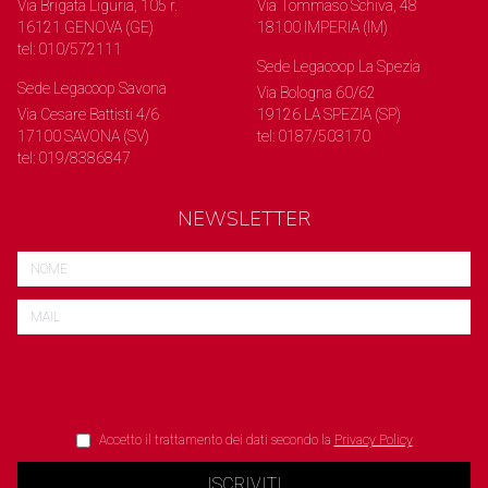
Via Brigata Liguria, 105 r.
Via Tommaso Schiva, 48
16121 GENOVA (GE)
18100 IMPERIA (IM)
tel: 010/572111
Sede Legacoop La Spezia
Sede Legacoop Savona
Via Bologna 60/62
Via Cesare Battisti 4/6
19126 LA SPEZIA (SP)
17100 SAVONA (SV)
tel: 0187/503170
tel: 019/8386847
NEWSLETTER
Accetto il trattamento dei dati secondo la
Privacy Policy
ISCRIVITI