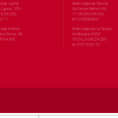
coop Liguria
Sede Legacoop Savona
 Liguria, 105 r.
Via Cesare Battisti 4/6
NOVA (GE)
17100 SAVONA (SV)
572111
tel: 019/8386847
coop Imperia
Sede Legacoop La Spezia
so Schiva, 48
Via Bologna 60/62
ERIA (IM)
19126 LA SPEZIA (SP)
tel: 0187/503170