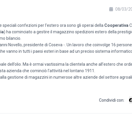
08/03/2
 le speciali confezioni per l’estero ora sono gli operai della
Cooperativa
C
ia
) ha cominciato a gestire il magazzino spedizioni estero della presti
mo bilancio.
vanni Novello, presidente di Coseva -. Un lavoro che coinvolge 16 person
e vanno in tutti i paesi esteri in base ad un preciso sistema informatic
pale dell’olio. Ma è ormai vastissima la clientela anche all’estero che ordi
ta azienda che cominciò l’attività nel lontano 1911.
e alla gestione di magazzini in numerose altre aziende del settore agro
Condividi con: