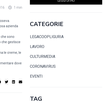
LEGGI DI PIÙ
016
1 min
oseva.
CATEGORIE
giosa azienda
LEGACOOPLIGURIA
e che sono
o che gestisce
LAVORO
na le creme, le
CULTURMEDIA
alimentare dove
CORONAVIRUS
EVENTI
TAG