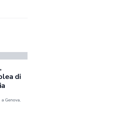
,
blea di
ia
e a Genova,