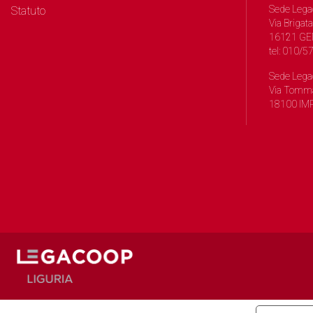
Sede Lega
Statuto
Via Brigata
16121 GE
tel: 010/
Sede Lega
Via Tomma
18100 IMP