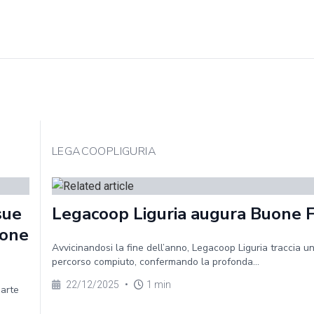
LEGACOOPLIGURIA
sue
Legacoop Liguria augura Buone 
ione
Avvicinandosi la fine dell’anno, Legacoop Liguria traccia un
percorso compiuto, confermando la profonda...
22/12/2025
•
1 min
parte