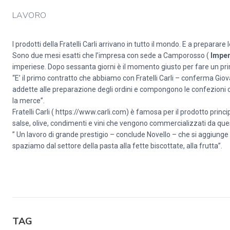
LAVORO
I prodotti della Fratelli Carli arrivano in tutto il mondo. E a preparare
Sono due mesi esatti che l’impresa con sede a Camporosso (
Imper
imperiese. Dopo sessanta giorni è il momento giusto per fare un pri
“E’ il primo contratto che abbiamo con Fratelli Carli – conferma Gio
addette alle preparazione degli ordini e compongono le confezioni ch
la merce”.
Fratelli Carli ( https://www.carli.com) è famosa per il prodotto princi
salse, olive, condimenti e vini che vengono commercializzati da ques
” Un lavoro di grande prestigio – conclude Novello – che si aggiung
spaziamo dal settore della pasta alla fette biscottate, alla frutta”.
TAG