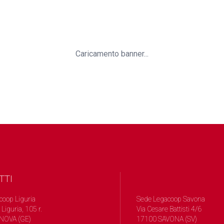
Caricamento banner...
TTI
coop Liguria
Sede Legacoop Savona
 Liguria, 105 r.
Via Cesare Battisti 4/6
NOVA (GE)
17100 SAVONA (SV)