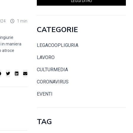
LEGGI DI PIÙ
024
1 min
CATEGORIE
ingiurie
i in maniera
LEGACOOPLIGURIA
o atroce
LAVORO
CULTURMEDIA
CORONAVIRUS
EVENTI
TAG