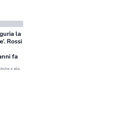
guria la
’. Rossi
anni fa
striche e alla