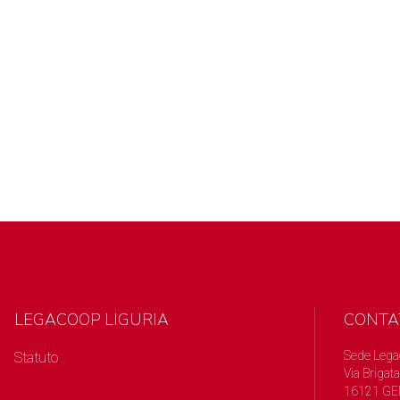
LEGACOOP LIGURIA
CONTA
Sede Lega
Statuto
Via Brigata
16121 GE