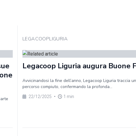
LEGACOOPLIGURIA
sue
Legacoop Liguria augura Buone 
ione
Avvicinandosi la fine dell’anno, Legacoop Liguria traccia un
percorso compiuto, confermando la profonda...
22/12/2025
•
1 min
parte