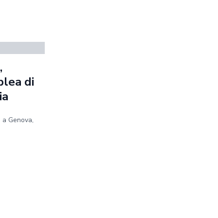
,
blea di
ia
e a Genova,