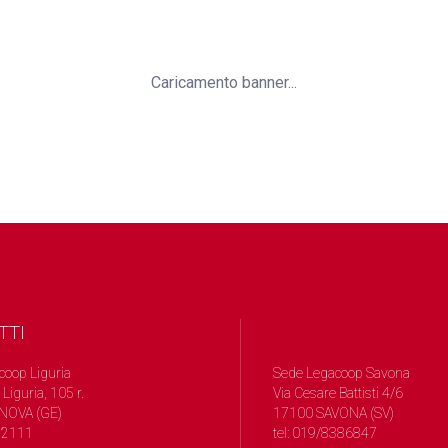
Caricamento banner...
TTI
coop Liguria
Sede Legacoop Savona
 Liguria, 105 r.
Via Cesare Battisti 4/6
NOVA (GE)
17100 SAVONA (SV)
572111
tel: 019/8386847