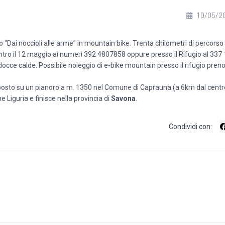
10/05/2
 “Dai noccioli alle arme” in mountain bike. Trenta chilometri di percors
ia entro il 12 maggio ai numeri 392 4807858 oppure presso il Rifugio al 33
 docce calde. Possibile noleggio di e-bike mountain presso il rifugio pren
osto su un pianoro a m. 1350 nel Comune di Caprauna (a 6km dal centro 
e Liguria e finisce nella provincia di
Savona
.
Condividi con: