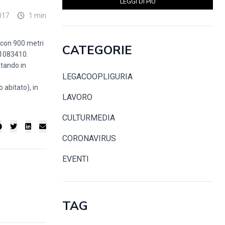
LEGGI DI PIÙ
017
1 min
o con 900 metri
CATEGORIE
7 1083410.
otando in
LEGACOOPLIGURIA
abitato), in
LAVORO
CULTURMEDIA
CORONAVIRUS
EVENTI
TAG