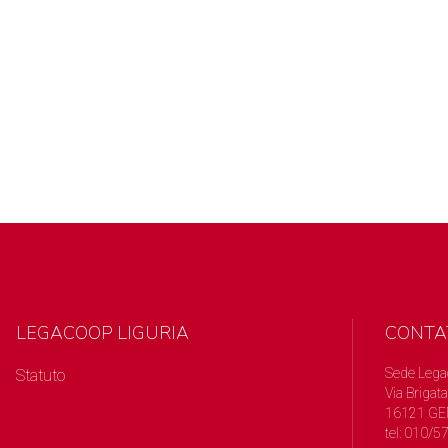
LEGACOOP LIGURIA
CONTA
Sede Lega
Statuto
Via Brigata
16121 GE
tel: 010/