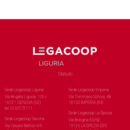
Statuto
Sede Legacoop Liguria
Sede Legacoop Imperia
Via Brigata Liguria, 105 r.
Via Tommaso Schiva, 48
16121 GENOVA (GE)
18100 IMPERIA (IM)
tel: 010/572111
Sede Legacoop La Spezia
Sede Legacoop Savona
Via Bologna 60/62
Via Cesare Battisti 4/6
19126 LA SPEZIA (SP)