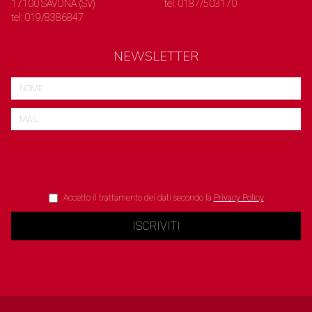
17100 SAVONA (SV)
tel: 0187/503170
tel: 019/8386847
NEWSLETTER
Accetto il trattamento dei dati secondo la
Privacy Policy
ISCRIVITI