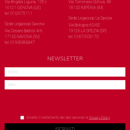
Via Brigata Liguria, 105 r.
Via Tommaso Schiva, 48
16121 GENOVA (GE)
18100 IMPERIA (IM)
tel: 010/572111
Sede Legacoop La Spezia
Sede Legacoop Savona
Via Bologna 60/62
Via Cesare Battisti 4/6
19126 LA SPEZIA (SP)
17100 SAVONA (SV)
tel: 0187/503170
tel: 019/8386847
NEWSLETTER
Accetto il trattamento dei dati secondo la
Privacy Policy
ISCRIVITI