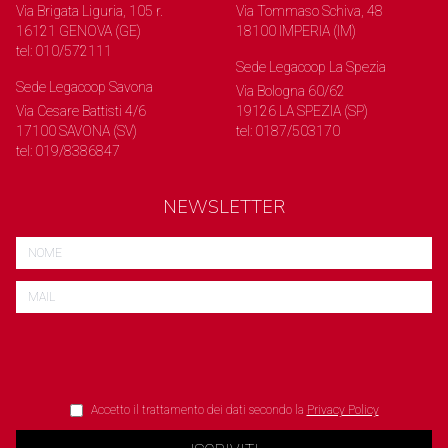
Via Brigata Liguria, 105 r.
Via Tommaso Schiva, 48
16121 GENOVA (GE)
18100 IMPERIA (IM)
tel: 010/572111
Sede Legacoop La Spezia
Sede Legacoop Savona
Via Bologna 60/62
Via Cesare Battisti 4/6
19126 LA SPEZIA (SP)
17100 SAVONA (SV)
tel: 0187/503170
tel: 019/8386847
NEWSLETTER
Accetto il trattamento dei dati secondo la
Privacy Policy