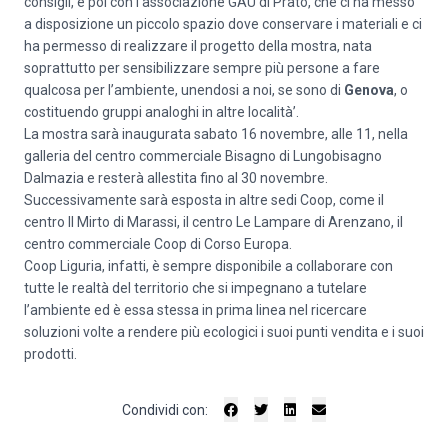
consigli, e poi con l’associazione GAU di Prato, che ci ha messo
a disposizione un piccolo spazio dove conservare i materiali e ci
ha permesso di realizzare il progetto della mostra, nata
soprattutto per sensibilizzare sempre più persone a fare
qualcosa per l’ambiente, unendosi a noi, se sono di
Genova
, o
costituendo gruppi analoghi in altre località’.
La mostra sarà inaugurata sabato 16 novembre, alle 11, nella
galleria del centro commerciale Bisagno di Lungobisagno
Dalmazia e resterà allestita fino al 30 novembre.
Successivamente sarà esposta in altre sedi Coop, come il
centro Il Mirto di Marassi, il centro Le Lampare di Arenzano, il
centro commerciale Coop di Corso Europa.
Coop Liguria, infatti, è sempre disponibile a collaborare con
tutte le realtà del territorio che si impegnano a tutelare
l’ambiente ed è essa stessa in prima linea nel ricercare
soluzioni volte a rendere più ecologici i suoi punti vendita e i suoi
prodotti.
Condividi con: