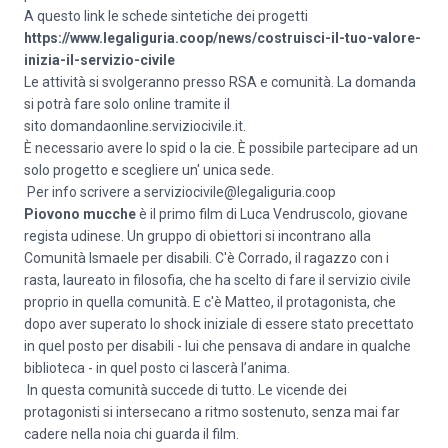
A questo link le schede sintetiche dei progetti
https://www.legaliguria.coop/news/costruisci-il-tuo-valore-
inizia-il-servizio-civile
Le attività si svolgeranno presso RSA e comunità. La domanda
si potrà fare solo online tramite il
sito
domandaonline.serviziocivile.it
.
È necessario avere lo spid o la cie. È possibile partecipare ad un
solo progetto e scegliere un' unica sede.
Per info scrivere a
serviziocivile@legaliguria.coop
Piovono mucche
è il primo film di Luca Vendruscolo, giovane
regista udinese. Un gruppo di obiettori si incontrano alla
Comunità lsmaele per disabili. C'è Corrado, il ragazzo con i
rasta, laureato in filosofia, che ha scelto di fare il servizio civile
proprio in quella comunità. E c'è Matteo, il protago­nista, che
dopo aver superato lo shock ini­ziale di essere stato precettato
in quel posto per disabili - lui che pensava di andare in qualche
biblioteca - in quel posto ci lascerà l’anima.
In questa comunità succede di tutto. Le vicende dei
protagonisti si intersecano a ritmo sostenuto, senza mai far
cadere nella noia chi guarda il film.