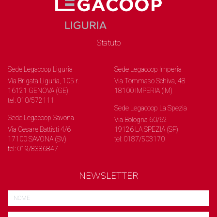
Statuto
Sede Legacoop Liguria
Sede Legacoop Imperia
Via Brigata Liguria, 105 r.
Via Tommaso Schiva, 48
16121 GENOVA (GE)
18100 IMPERIA (IM)
tel: 010/572111
Sede Legacoop La Spezia
Sede Legacoop Savona
Via Bologna 60/62
Via Cesare Battisti 4/6
19126 LA SPEZIA (SP)
17100 SAVONA (SV)
tel: 0187/503170
tel: 019/8386847
NEWSLETTER