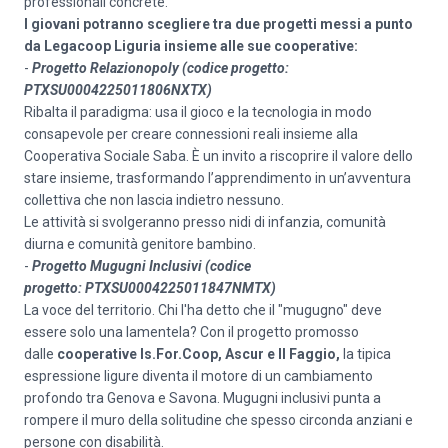
professionali concrete.
I giovani potranno scegliere tra due progetti messi a punto
da Legacoop Liguria insieme alle sue cooperative:
-
Progetto Relazionopoly
(codice progetto:
PTXSU0004225011806NXTX)
Ribalta il paradigma: usa il gioco e la tecnologia in modo
consapevole per creare connessioni reali insieme alla
Cooperativa Sociale Saba. È un invito a riscoprire il valore dello
stare insieme, trasformando l’apprendimento in un’avventura
collettiva che non lascia indietro nessuno.
Le attività si svolgeranno presso nidi di infanzia, comunità
diurna e comunità genitore bambino.
-
Progetto Mugugni Inclusivi (codice
progetto: PTXSU0004225011847NMTX)
La voce del territorio. Chi l'ha detto che il "mugugno" deve
essere solo una lamentela? Con il progetto promosso
dalle
cooperative
Is.For.Coop
, Ascur e Il Faggio,
la tipica
espressione ligure diventa il motore di un cambiamento
profondo tra Genova e Savona. Mugugni inclusivi punta a
rompere il muro della solitudine che spesso circonda anziani e
persone con disabilità.