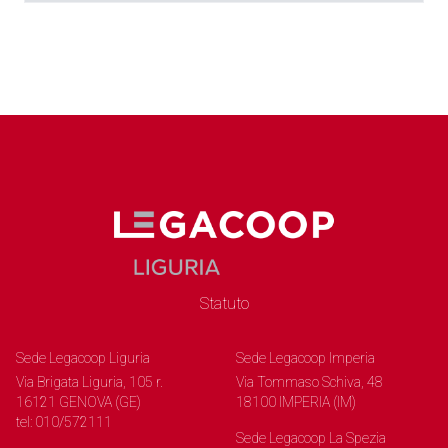
Statuto
Sede Legacoop Liguria
Sede Legacoop Imperia
Via Brigata Liguria, 105 r.
Via Tommaso Schiva, 48
16121 GENOVA (GE)
18100 IMPERIA (IM)
tel: 010/572111
Sede Legacoop La Spezia