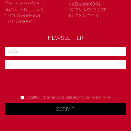
Sede Legacoop Savona
Via Bologna 60/62
Via Cesare Battisti 4/6
19126 LA SPEZIA (SP)
17100 SAVONA (SV)
tel: 0187/503170
tel: 019/8386847
NEWSLETTER
Accetto il trattamento dei dati secondo la
Privacy Policy
ISCRIVITI