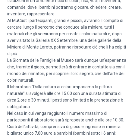
tradizioni in un ambiente ricco di colori, risa, voci, movimenti,
domande, dove i bambini potranno giocare, chiedere, creare,
inventare, rappresentare.
Al MuCast i partecipanti, grandi e piccoli, avranno il compito di
cercare, lungo il percorso che conduce alla miniera, tutti i
materiali che gli serviranno per create i colori naturali e, dopo
aver visitato la Galleria XX Settembre, una delle gallerie della
Miniera di Monte Loreto, potranno riprodurre ciò che li ha colpiti
di più.
La Giornata delle Famiglie al Museo sarà dunque un’esperienza
che, tramite il gioco, permetterà di entrare in contatto sia con il
mondo dei minatori, per scoprire i loro segreti, che dell’arte dei
colori naturali.
Il laboratorio “Dalla natura ai colori: impariamo la pittura
naturale” si svolgerà alle ore 15.00 con una durata stimata di
circa 2 ore e 30 minuti. I posti sono limitati e la prenotazione è
obbligatoria.
Nel caso in cui venga raggiunto il numero massimo di
partecipanti il laboratorio sarà riproposto anche alle ore 10.30.
Costi dell’attività, comprensiva di gioco e ingresso in miniera:
biglietto unico 7,00 euro a bambini (bambini sotto i 6 anni: