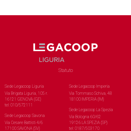
Statuto
Sede Legacoop Liguria
Sede Legacoop Imperia
Via Brigata Liguria, 105 r.
Via Tommaso Schiva, 48
16121 GENOVA (GE)
18100 IMPERIA (IM)
tel: 010/572111
Sede Legacoop La Spezia
Sede Legacoop Savona
Via Bologna 60/62
Via Cesare Battisti 4/6
19126 LA SPEZIA (SP)
17100 SAVONA (SV)
tel: 0187/503170