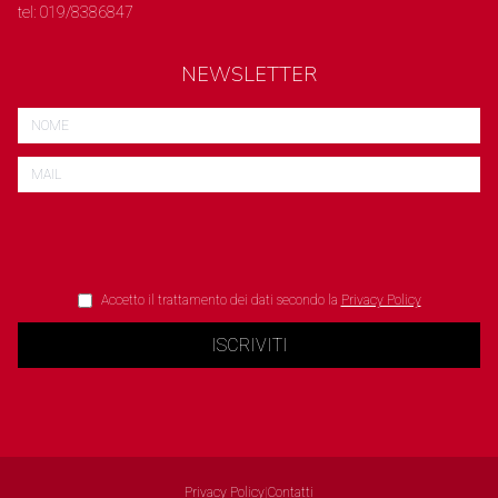
tel: 019/8386847
NEWSLETTER
Accetto il trattamento dei dati secondo la
Privacy Policy
ISCRIVITI
Privacy Policy
|
Contatti