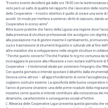
“Il nostro evento decollerà già dalle ore 18.00 con la testimonianza 
visto però un salto di qualità nel rapporto che i lavoratori delle no
delle Cooperative – il nostro obiettivo è quello di creare una serie di
accolti. Un modo per mettere a sistema i diritti di ciascuno, dando 
Cooperative lo scorso anno”.
Altre buone pratiche che fanno della Liguria una regione dove l’a
dalla presenza di strutture professionali che accolgono con dignità gli os
alla popolazione ma di gestire insieme il cambiamento, promuovendo 
cura e trasmissione di strumenti linguistici e culturali utili al fine d
altre iniziative che si svilupperanno nelle singole strutture in collab
” Perché questo concerto? Perché Frankie hi-nrg mc comunica da tempo
incoraggiare le persone alla riflessione e non restare indifferenti d
Cooperative – il testimonial ideale per sostenere l’impegno che l’Al
Con questa giornata si intende spostare il dibattito dalla strumental
Genova come altrove – all’approfondimento di come l’accoglienza pu
vogliamo costruire insieme. La specificità delle buone cooperative 
l’arrivo di persone straniere: una delle prime ricadute della migra
iniziative come queste si intende contribuire alla conoscenza dei 
dinamiche, caratteristiche e conseguenze sociali effettive.
L’ Alleanza delle Cooperative Liguri presenta questa giornata che v