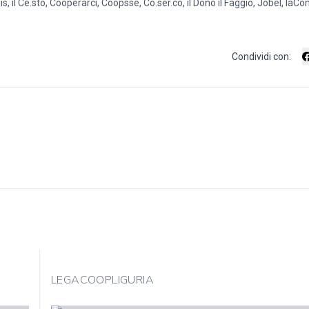
s, il Ce.sto, Cooperarci, Coopsse, Co.ser.co, il Dono il Faggio, Jobel, laC
Condividi con:
LEGACOOPLIGURIA