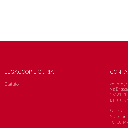
LEGACOOP LIGURIA
CONTA
Sede Lega
Statuto
Via Brigata
16121 GE
tel: 010/
Sede Lega
Via Tomma
18100 IMP