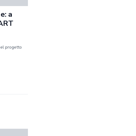
e: a
MART
del progetto