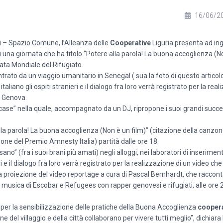
16/06/2
ati – Spazio Comune, l’Alleanza delle
Cooperative
Liguria presenta ad in
di una giornata che ha titolo “Potere alla parola! La buona accoglienza (N
ta Mondiale del Rifugiato.
rato da un viaggio umanitario in Senegal ( sua la foto di questo articolo
italiano gli ospiti stranieri e il dialogo fra loro verrà registrato per la rea
r Genova.
case” nella quale, accompagnato da un DJ, ripropone i suoi grandi succes
lla parola! La buona accoglienza (Non è un film)” (citazione della canzon
ione del Premio Amnesty Italia) partità dalle ore 18.
no” (fra i suoi brani più amati) negli alloggi, nei laboratori di inserimen
ieri e il dialogo fra loro verrà registrato per la realizzazione di un video c
 proiezione del video reportage a cura di Pascal Bernhardt, che raccont
a musica di Escobar e Refugees con rapper genovesi e rifugiati, alle ore 2
 per la sensibilizzazione delle pratiche della Buona Accoglienza
coopera
del villaggio e della città collaborano per vivere tutti meglio”, dichiara l