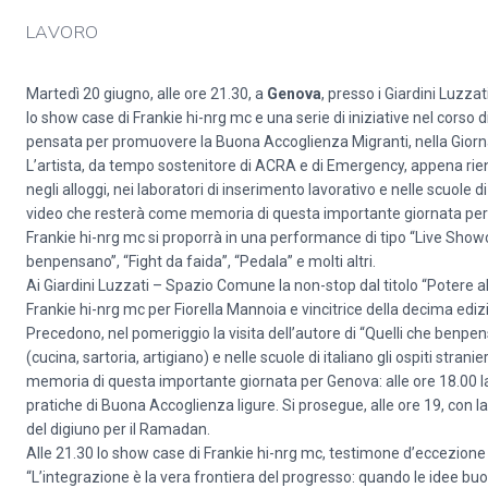
LAVORO
Martedì 20 giugno, alle ore 21.30, a
Genova
, presso i Giardini Luzz
lo show case di Frankie hi-nrg mc e una serie di iniziative nel corso 
pensata per promuovere la Buona Accoglienza Migranti, nella Giorna
L’artista, da tempo sostenitore di ACRA e di Emergency, appena rient
negli alloggi, nei laboratori di inserimento lavorativo e nelle scuole di 
video che resterà come memoria di questa importante giornata pe
Frankie hi-nrg mc si proporrà in una performance di tipo “Live Show
benpensano”, “Fight da faida”, “Pedala” e molti altri.
Ai Giardini Luzzati – Spazio Comune la non-stop dal titolo “Potere a
Frankie hi-nrg mc per Fiorella Mannoia e vincitrice della decima ediz
Precedono, nel pomeriggio la visita dell’autore di “Quelli che benpensa
(cucina, sartoria, artigiano) e nelle scuole di italiano gli ospiti stran
memoria di questa importante giornata per Genova: alle ore 18.00 la
pratiche di Buona Accoglienza ligure. Si prosegue, alle ore 19, con l
del digiuno per il Ramadan.
Alle 21.30 lo show case di Frankie hi-nrg mc, testimone d’eccezione
“L’integrazione è la vera frontiera del progresso: quando le idee buone 