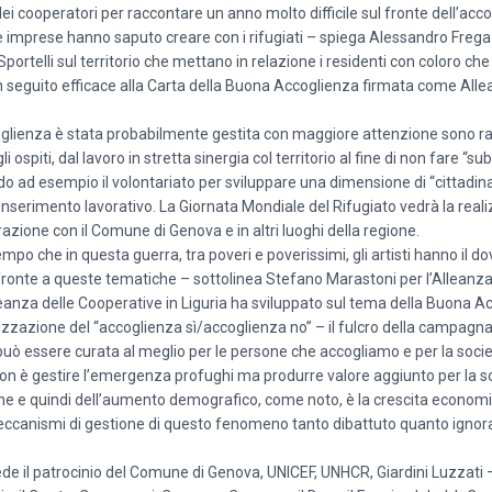
dei cooperatori per raccontare un anno molto difficile sul fronte dell’acc
stre imprese hanno saputo creare con i rifugiati – spiega Alessandro Frega
 Sportelli sul territorio che mettano in relazione i residenti con coloro c
un seguito efficace alla Carta della Buona Accoglienza firmata come Alle
ccoglienza è stata probabilmente gestita con maggiore attenzione sono 
piti, dal lavoro in stretta sinergia col territorio al fine di non fare “subir
ad esempio il volontariato per sviluppare una dimensione di “cittadinan
ell’inserimento lavorativo. La Giornata Mondiale del Rifugiato vedrà la real
orazione con il Comune di Genova e in altri luoghi della regione.
 che in questa guerra, tra poveri e poverissimi, gli artisti hanno il do
i fronte a queste tematiche – sottolinea Stefano Marastoni per l’Alleanza
leanza delle Cooperative in Liguria ha sviluppato sul tema della Buona A
izzazione del “accoglienza sì/accoglienza no” – il fulcro della campagna 
ò essere curata al meglio per le persone che accogliamo e per la soci
non è gestire l’emergenza profughi ma produrre valore aggiunto per la s
zione e quindi dell’aumento demografico, come noto, è la crescita econom
meccanismi di gestione di questo fenomeno tanto dibattuto quanto ignora
ede il patrocinio del Comune di Genova, UNICEF, UNHCR, Giardini Luzzati