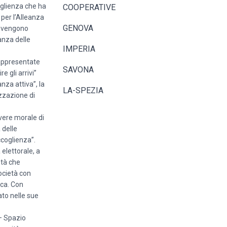
oglienza che ha
COOPERATIVE
 per l’Alleanza
GENOVA
he vengono
anza delle
IMPERIA
rappresentate
SAVONA
e gli arrivi”
za attiva”, la
LA-SPEZIA
izzazione di
vere morale di
 delle
ccoglienza”.
elettorale, a
età che
ocietà con
ica. Con
to nelle sue
 – Spazio