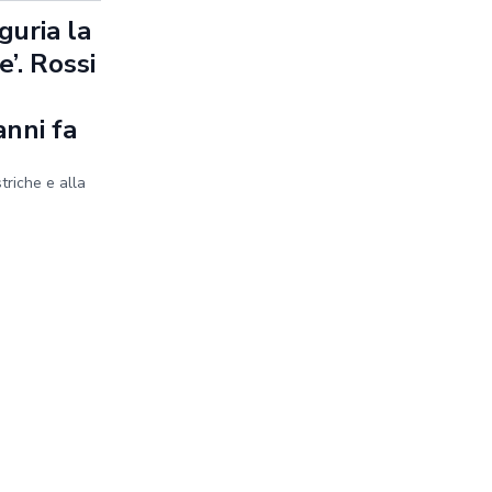
guria la
’. Rossi
anni fa
striche e alla