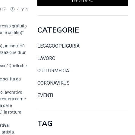
LEGGI DI PIÙ
017
4 min
gresso gratuito
CATEGORIE
on è un film)”
LEGACOOPLIGURIA
) , incontrerà
lizzazione di un
LAVORO
si: “Quelli che
CULTURMEDIA
e scritta da
CORONAVIRUS
to lavorativo
EVENTI
he resterà come
a delle
1 la rottura
TAG
tiva
.
’artista.