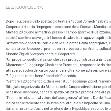
LEGACOOPLIGURIA
Dopo il successo dello spettacolo teatrale “Social Comedy” sabato 
Cooperarci rilancia l’impegno in occasione della Giornata Mondiale 
Martedì 20 giugno al mattino, presso il campo sportivo di Calizzano, 
società sportiva, si svolgerà il torneo di calcio tra i ragazzi ospiti d
“Attraverso lo sport del calcio e delle sue potenzialità aggregative, i 
concreta con lo scopo di promuovere i processi di confronto cultural
Simone Ziglioli, Vicepresidente di Cooperarci.
“Un progetto, quello del calcio, che vede protagonisti circa una nova
Montenotte” – aggiunge Gianfranco Pusceddu, responsabile da circa 
attraverso i colori del calcio può andare oltre: come ad esempio è a
7, figurando molto bene.” conclude Pusceddu.
“Sempre il 20 pomeriggio, dalle ore 18.00”, aggiunge Ziglioli, “saremo
Rifugiato organizzata da Alleanza delle
Cooperative
Italiane, per c
occasione, insomma, per dare spazio, visibilità e promozione alle pr
“Proprio in relazione al valore dell’accoglienza” afferma Danilo Pisano
indica esplicitamente che: lo straniero, al quale sia impedito nel suo
italiana, ha diritto d’asilo nel territorio della Repubblica, secondo le c