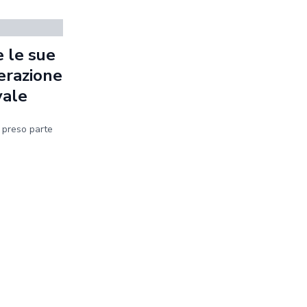
 le sue
erazione
vale
a preso parte