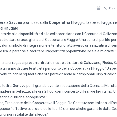
19/06/2
sera a
Savona
promosso dalla
Cooperativa
Il Faggio, lo stesso Faggio i
del Rifugato
grazie alla disponibilità ed alla collaborazione con Il Comune di Calizzan
elle strutture di accoglienza di Cooperarci e Faggio. Una serie di partite pe
valori simbolo di integrazione e territorio, attraverso una iniziativa di se
e fra le persone e facilitare i rapporti tra popolazione locale e migrant
ntina di ragazzi provenienti dalle nostre strutture di Calizzano, Plodio, 
un anno di queste attività per conto della Cooperativa Il Faggio “Un pe
vvenuto con la squadra che sta partecipando ai campionati Uisp di calci
 tutti a
Genova
per il grande evento in occasione della Giornata Mondia
hiudere in bellezza, alle ore 21.00, con il concerto di Frankie hi-nrg mc.
atiche di buona accoglienza.”
, Presidente della Cooperativa Il Faggio, “la Costituzione Italiana, all’art
 paese l’effettivo esercizio delle libertà democratiche garantite dalla Co
ondizioni stabilite dalla legge.”