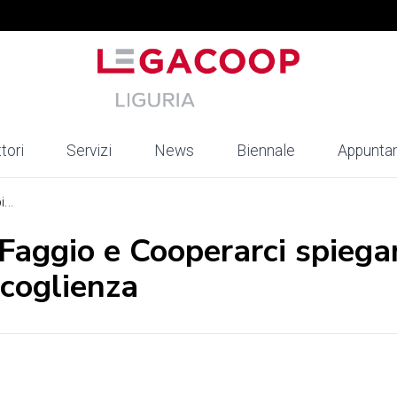
tori
Servizi
News
Biennale
Appunta
...
l Faggio e Cooperarci spieg
ccoglienza