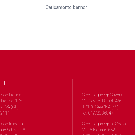
Caricamento banner...
TTI
coop Liguria
Sede Legacoop Savona
 Liguria, 105 r.
Via Cesare Battisti 4/6
NOVA (GE)
17100 SAVONA (SV)
572111
tel: 019/8386847
coop Imperia
Sede Legacoop La Spezia
so Schiva, 48
Via Bologna 60/62