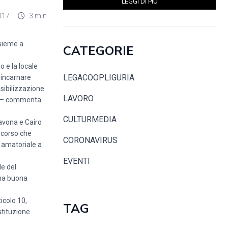
LEGGI DI PIÙ
017
3 min
nsieme a
CATEGORIE
o e la locale
LEGACOOPLIGURIA
r incarnare
nsibilizzazione
LAVORO
i.” – commenta
CULTURMEDIA
Savona e Cairo
rcorso che
CORONAVIRUS
o amatoriale a
EVENTI
le del
 Una buona
icolo 10,
TAG
stituzione