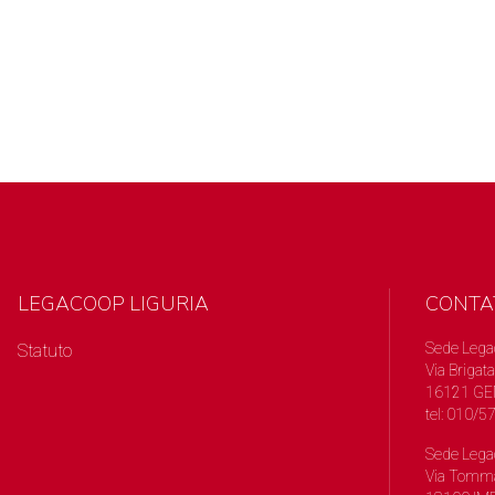
LEGACOOP LIGURIA
CONTA
Sede Lega
Statuto
Via Brigata
16121 GE
tel: 010/
Sede Lega
Via Tomma