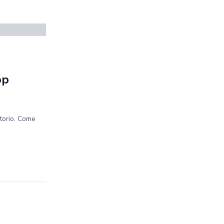
op
itorio. Come