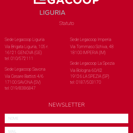
Statuto
Sede Legacoop Liguria
Sede Legacoop Imperia
Via Brigata Liguria, 105 r.
Via Tommaso Schiva, 48
16121 GENOVA (GE)
18100 IMPERIA (IM)
tel: 010/572111
Sede Legacoop La Spezia
Sede Legacoop Savona
Via Bologna 60/62
Via Cesare Battisti 4/6
19126 LA SPEZIA (SP)
17100 SAVONA (SV)
tel: 0187/503170
tel: 019/8386847
NEWSLETTER