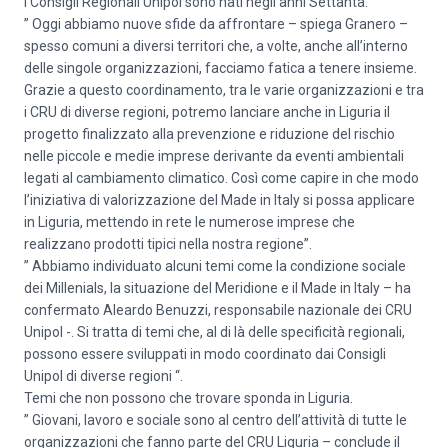
I Consigli Regionali Unipol sono nati negli anni Settanta.
” Oggi abbiamo nuove sfide da affrontare – spiega Granero –
spesso comuni a diversi territori che, a volte, anche all’interno
delle singole organizzazioni, facciamo fatica a tenere insieme.
Grazie a questo coordinamento, tra le varie organizzazioni e tra
i CRU di diverse regioni, potremo lanciare anche in Liguria il
progetto finalizzato alla prevenzione e riduzione del rischio
nelle piccole e medie imprese derivante da eventi ambientali
legati al cambiamento climatico. Così come capire in che modo
l’iniziativa di valorizzazione del Made in Italy si possa applicare
in Liguria, mettendo in rete le numerose imprese che
realizzano prodotti tipici nella nostra regione”.
” Abbiamo individuato alcuni temi come la condizione sociale
dei Millenials, la situazione del Meridione e il Made in Italy – ha
confermato Aleardo Benuzzi, responsabile nazionale dei CRU
Unipol -. Si tratta di temi che, al di là delle specificità regionali,
possono essere sviluppati in modo coordinato dai Consigli
Unipol di diverse regioni “.
Temi che non possono che trovare sponda in Liguria.
” Giovani, lavoro e sociale sono al centro dell’attività di tutte le
organizzazioni che fanno parte del CRU Liguria – conclude il