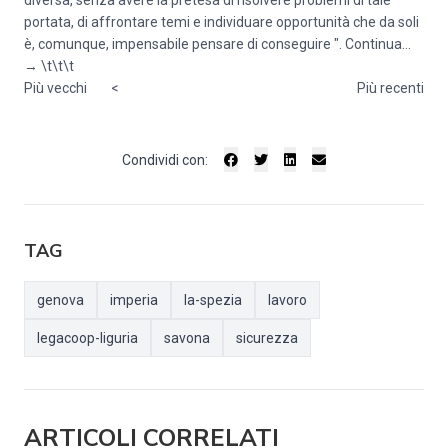
diversa, senza avere la pretesa di risolvere problemi di tale
portata, di affrontare temi e individuare opportunità che da soli
è, comunque, impensabile pensare di conseguire ".
Continua...
→
\t\t\t
Più vecchi
<
Più recenti
Condividi con:
TAG
genova
imperia
la-spezia
lavoro
legacoop-liguria
savona
sicurezza
ARTICOLI CORRELATI