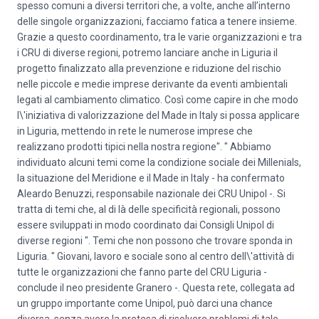
spesso comuni a diversi territori che, a volte, anche all’interno
delle singole organizzazioni, facciamo fatica a tenere insieme.
Grazie a questo coordinamento, tra le varie organizzazioni e tra
i CRU di diverse regioni, potremo lanciare anche in Liguria il
progetto finalizzato alla prevenzione e riduzione del rischio
nelle piccole e medie imprese derivante da eventi ambientali
legati al cambiamento climatico. Così come capire in che modo
l\'iniziativa di valorizzazione del Made in Italy si possa applicare
in Liguria, mettendo in rete le numerose imprese che
realizzano prodotti tipici nella nostra regione". " Abbiamo
individuato alcuni temi come la condizione sociale dei Millenials,
la situazione del Meridione e il Made in Italy - ha confermato
Aleardo Benuzzi, responsabile nazionale dei CRU Unipol -. Si
tratta di temi che, al di là delle specificità regionali, possono
essere sviluppati in modo coordinato dai Consigli Unipol di
diverse regioni ". Temi che non possono che trovare sponda in
Liguria. " Giovani, lavoro e sociale sono al centro dell\'attività di
tutte le organizzazioni che fanno parte del CRU Liguria -
conclude il neo presidente Granero -. Questa rete, collegata ad
un gruppo importante come Unipol, può darci una chance