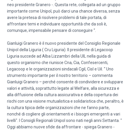
neo presidente Granero -. Questa rete, collegata ad un gruppo
importante come Unipol, può darci una chance diversa, senza
avere la pretesa di risolvere problemi di tale portata, di
affrontare temi e individuare opportunità che da soli è,
comunque, impensabile pensare di conseguire “.
Gianluigi Granero è il nuovo presidente del Consiglio Regionale
Unipol della Liguria ( Cru Liguria). Il presidente di Legacoop
Liguria succede ad Alba Lizzambri della UIL nella guida di
questo organismo che riunisce Cna, Cia, Confesercenti,
Legacoop e le organizzazioni sindacali Cgil, Cisl e Uil. “ Uno
strumento importante per il nostro territorio – commenta
Gianluigi Granero – perché consente di condividere e sviluppare
valori e attività, soprattutto legate al Welfare, alla sicurezza e
alla diffusione della cultura assicurativa e della copertura dei
rischi con una visione mutualistica e solidaristica che, peraltro, è
la cultura tipica delle organizzazioni che ne fanno parte,
nonché di cogliere gli orientamenti e i bisogni emergenti a vari
livelli". I Consigli Regionali Unipol sono nati negli anni Settanta. "
Oggi abbiamo nuove sfide da affrontare - spiega Granero -