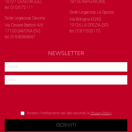
16121 GENOVA (GE)
18100 IMPERIA (IM)
tel: 010/572111
Sede Legacoop La Spezia
Sede Legacoop Savona
Via Bologna 60/62
Via Cesare Battisti 4/6
19126 LA SPEZIA (SP)
17100 SAVONA (SV)
tel: 0187/503170
tel: 019/8386847
NEWSLETTER
Accetto il trattamento dei dati secondo la
Privacy Policy
ISCRIVITI