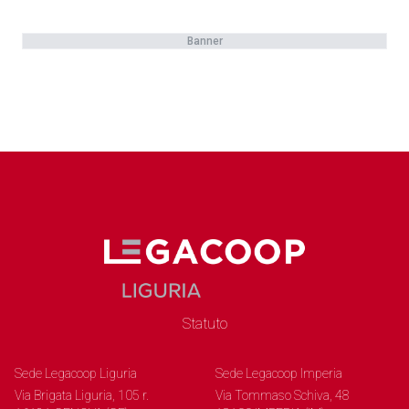
Banner
Statuto
Sede Legacoop Liguria
Sede Legacoop Imperia
Via Brigata Liguria, 105 r.
Via Tommaso Schiva, 48