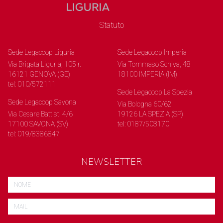
Statuto
Sede Legacoop Liguria
Sede Legacoop Imperia
Via Brigata Liguria, 105 r.
Via Tommaso Schiva, 48
16121 GENOVA (GE)
18100 IMPERIA (IM)
tel: 010/572111
Sede Legacoop La Spezia
Sede Legacoop Savona
Via Bologna 60/62
Via Cesare Battisti 4/6
19126 LA SPEZIA (SP)
17100 SAVONA (SV)
tel: 0187/503170
tel: 019/8386847
NEWSLETTER