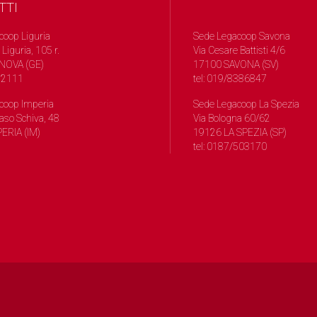
TTI
coop Liguria
Sede Legacoop Savona
 Liguria, 105 r.
Via Cesare Battisti 4/6
NOVA (GE)
17100 SAVONA (SV)
572111
tel: 019/8386847
coop Imperia
Sede Legacoop La Spezia
so Schiva, 48
Via Bologna 60/62
ERIA (IM)
19126 LA SPEZIA (SP)
tel: 0187/503170