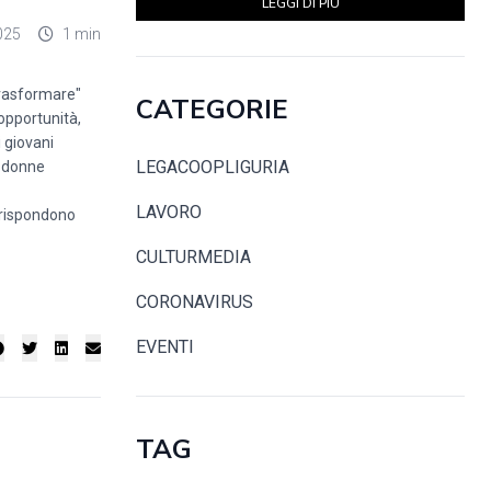
LEGGI DI PIÙ
025
1 min
Trasformare"
CATEGORIE
opportunità,
i giovani
LEGACOOPLIGURIA
e donne
LAVORO
orrispondono
CULTURMEDIA
CORONAVIRUS
EVENTI
TAG