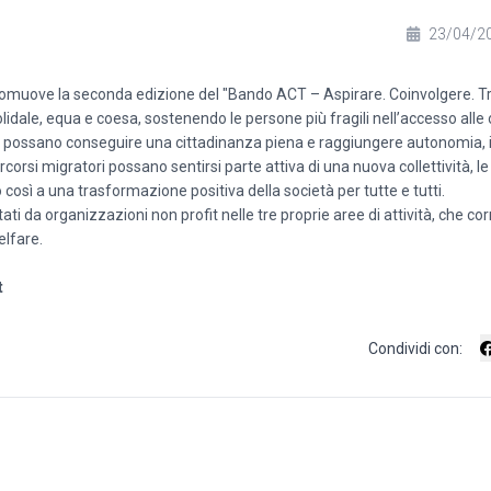
23/04/2
 promuove la seconda edizione del "Bando ACT – Aspirare. Coinvolgere. 
dale, equa e coesa, sostenendo le persone più fragili nell’accesso alle 
ividui possano conseguire una cittadinanza piena e raggiungere autonomia, 
orsi migratori possano sentirsi parte attiva di una nuova collettività, l
così a una trasformazione positiva della società per tutte e tutti.
i da organizzazioni non profit nelle tre proprie aree di attività, che c
elfare.
t
Condividi con: