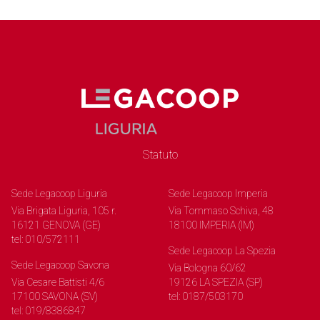
Statuto
Sede Legacoop Liguria
Sede Legacoop Imperia
Via Brigata Liguria, 105 r.
Via Tommaso Schiva, 48
16121 GENOVA (GE)
18100 IMPERIA (IM)
tel: 010/572111
Sede Legacoop La Spezia
Sede Legacoop Savona
Via Bologna 60/62
Via Cesare Battisti 4/6
19126 LA SPEZIA (SP)
17100 SAVONA (SV)
tel: 0187/503170
tel: 019/8386847