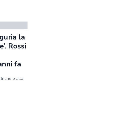
guria la
’. Rossi
anni fa
striche e alla