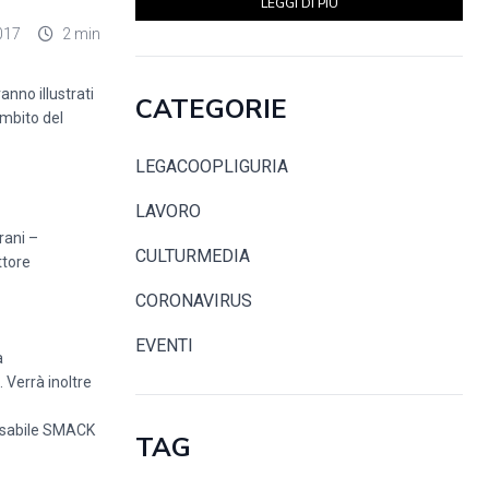
LEGGI DI PIÙ
017
2 min
anno illustrati
CATEGORIE
ambito del
LEGACOOPLIGURIA
LAVORO
rani –
CULTURMEDIA
ttore
CORONAVIRUS
EVENTI
a
 Verrà inoltre
onsabile SMACK
TAG