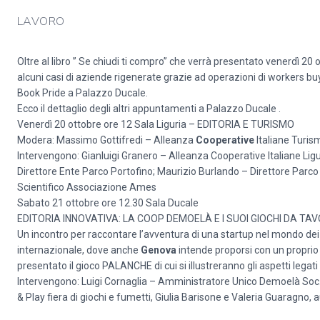
LAVORO
Oltre al libro ” Se chiudi ti compro” che verrà presentato venerdì 20 o
alcuni casi di aziende rigenerate grazie ad operazioni di workers bu
Book Pride a Palazzo Ducale.
Ecco il dettaglio degli altri appuntamenti a Palazzo Ducale .
Venerdì 20 ottobre ore 12 Sala Liguria – EDITORIA E TURISMO
Modera: Massimo Gottifredi – Alleanza
Cooperative
Italiane Turis
Intervengono: Gianluigi Granero – Alleanza Cooperative Italiane Liguri
Direttore Ente Parco Portofino; Maurizio Burlando – Direttore Parco
Scientifico Associazione Ames
Sabato 21 ottobre ore 12.30 Sala Ducale
EDITORIA INNOVATIVA: LA COOP DEMOELÀ E I SUOI GIOCHI DA TAV
Un incontro per raccontare l’avventura di una startup nel mondo dei 
internazionale, dove anche
Genova
intende proporsi con un proprio
presentato il gioco PALANCHE di cui si illustreranno gli aspetti legat
Intervengono: Luigi Cornaglia – Amministratore Unico Demoelà Soc.
& Play fiera di giochi e fumetti, Giulia Barisone e Valeria Guaragno,