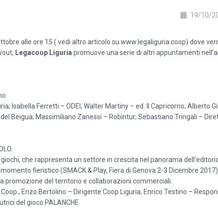
19/10/2
ttobre alle ore 15 ( vedi altro articolo su
www.legaliguria.coop
) dove verr
yout,
Legacoop Liguria
promuove una serie di altri appuntamenti nell’
mo
a; Isabella Ferretti – ODEI; Walter Martiny – ed. Il Capricorno; Alberto Gi
 del Beigua; Massimiliano Zanessi – Robintur; Sebastiano Tringali – Dire
OLO.
giochi, che rappresenta un settore in crescita nel panorama dell’editori
 momento fieristico (SMACK & Play, Fiera di Genova 2-3 Dicembre 2017).
i a promozione del territorio e collaborazioni commerciali.
Coop., Enzo Bertolino – Dirigente Coop Liguria, Enrico Testino – Resp
 autrici del gioco PALANCHE