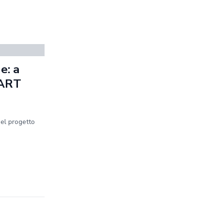
e: a
MART
del progetto