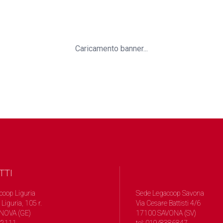
Caricamento banner...
TTI
coop Liguria
Sede Legacoop Savona
 Liguria, 105 r.
Via Cesare Battisti 4/6
NOVA (GE)
17100 SAVONA (SV)