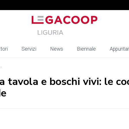
tori
Servizi
News
Biennale
Appunta
..
a tavola e boschi vivi: le c
de