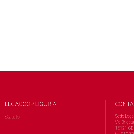
LEGACOOP LIGURIA
CONTA
Sede Lega
Statuto
Via Brigata
16121 GE