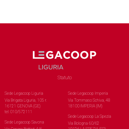
Statuto
Sede Legacoop Liguria
Sede Legacoop Imperia
Via Brigata Liguria, 105 r.
Via Tommaso Schiva, 48
16121 GENOVA (GE)
18100 IMPERIA (IM)
tel: 010/572111
Sede Legacoop La Spezia
Sede Legacoop Savona
Via Bologna 60/62