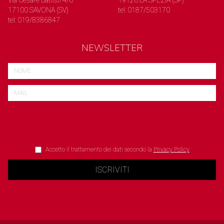
Via Cesare Battisti 4/6
19126 LA SPEZIA (SP)
17100 SAVONA (SV)
tel: 0187/503170
tel: 019/8386847
NEWSLETTER
Accetto il trattamento dei dati secondo la
Privacy Policy
ISCRIVITI