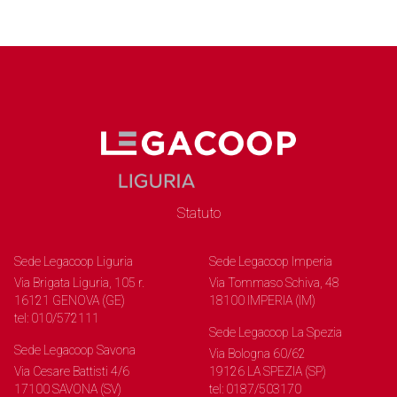
Statuto
Sede Legacoop Liguria
Sede Legacoop Imperia
Via Brigata Liguria, 105 r.
Via Tommaso Schiva, 48
16121 GENOVA (GE)
18100 IMPERIA (IM)
tel: 010/572111
Sede Legacoop La Spezia
Sede Legacoop Savona
Via Bologna 60/62
Via Cesare Battisti 4/6
19126 LA SPEZIA (SP)
17100 SAVONA (SV)
tel: 0187/503170