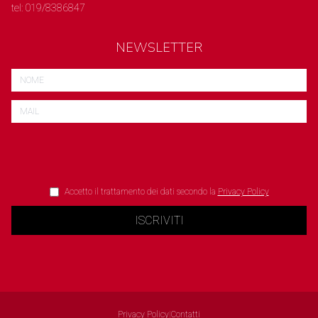
tel: 019/8386847
NEWSLETTER
Accetto il trattamento dei dati secondo la
Privacy Policy
ISCRIVITI
Privacy Policy
|
Contatti