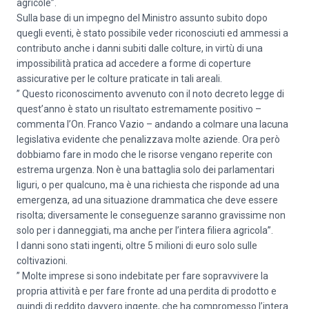
agricole”.
Sulla base di un impegno del Ministro assunto subito dopo
quegli eventi, è stato possibile veder riconosciuti ed ammessi a
contributo anche i danni subiti dalle colture, in virtù di una
impossibilità pratica ad accedere a forme di coperture
assicurative per le colture praticate in tali areali.
” Questo riconoscimento avvenuto con il noto decreto legge di
quest’anno è stato un risultato estremamente positivo –
commenta l’On. Franco Vazio – andando a colmare una lacuna
legislativa evidente che penalizzava molte aziende. Ora però
dobbiamo fare in modo che le risorse vengano reperite con
estrema urgenza. Non è una battaglia solo dei parlamentari
liguri, o per qualcuno, ma è una richiesta che risponde ad una
emergenza, ad una situazione drammatica che deve essere
risolta; diversamente le conseguenze saranno gravissime non
solo per i danneggiati, ma anche per l’intera filiera agricola”.
I danni sono stati ingenti, oltre 5 milioni di euro solo sulle
coltivazioni.
” Molte imprese si sono indebitate per fare sopravvivere la
propria attività e per fare fronte ad una perdita di prodotto e
quindi di reddito davvero ingente, che ha compromesso l’intera