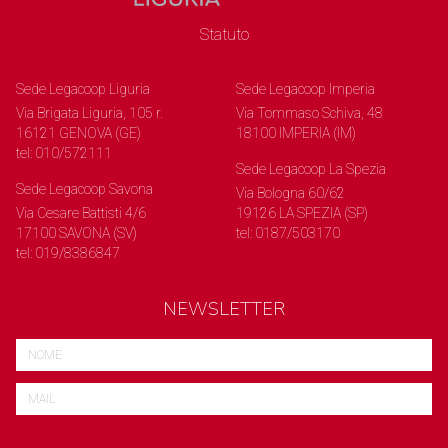
Statuto
Sede Legacoop Liguria
Sede Legacoop Imperia
Via Brigata Liguria, 105 r.
Via Tommaso Schiva, 48
16121 GENOVA (GE)
18100 IMPERIA (IM)
tel: 010/572111
Sede Legacoop La Spezia
Sede Legacoop Savona
Via Bologna 60/62
Via Cesare Battisti 4/6
19126 LA SPEZIA (SP)
17100 SAVONA (SV)
tel: 0187/503170
tel: 019/8386847
NEWSLETTER