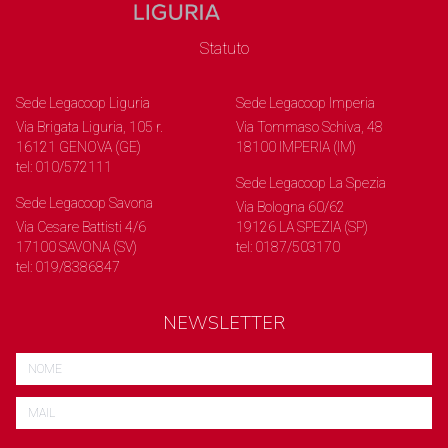
Statuto
Sede Legacoop Liguria
Sede Legacoop Imperia
Via Brigata Liguria, 105 r.
Via Tommaso Schiva, 48
16121 GENOVA (GE)
18100 IMPERIA (IM)
tel: 010/572111
Sede Legacoop La Spezia
Sede Legacoop Savona
Via Bologna 60/62
Via Cesare Battisti 4/6
19126 LA SPEZIA (SP)
17100 SAVONA (SV)
tel: 0187/503170
tel: 019/8386847
NEWSLETTER