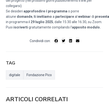
del progetto (nei prossimi giorni pubblicheremo il link per
collegarsi).
Se desideri
approfondire
il
programma
o porre
alcune
domande
,
ti
invitiamo
a
partecipare
al
webinar
di
present
in programma il
29 luglio 2025
, dalle 15:30 alle 16:30, su Zoom.
Puoi
iscriverti
gratuitamente compilando l’
apposito modulo
.
Condividi con:
TAG
digitale
Fondazione Pico
ARTICOLI CORRELATI